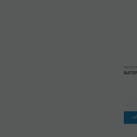
BATERI
BATER
-
A