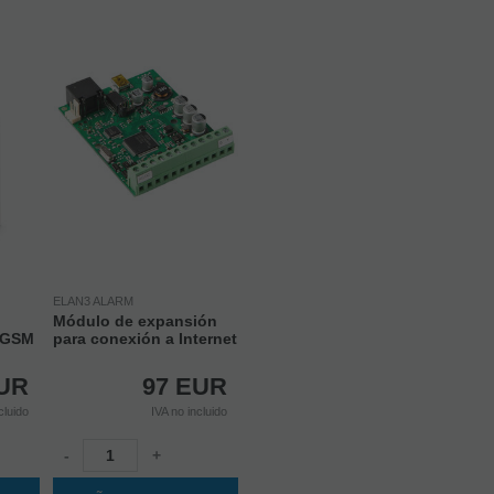
ELAN3 ALARM
Módulo de expansión
s GSM
para conexión a Internet
UR
97
EUR
cluido
IVA no incluido
-
+