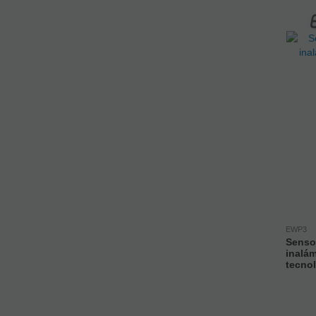
EWP3
Senso
inalá
tecno