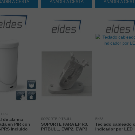
ÑADIR A CESTA
AÑADIR A CESTA
AÑADIR A CES
L PRO
l de alarma
SOPORTE-PITBULL
EKB3
ada en PIR con
SOPORTE PARA EPIR3,
Teclado cableado 
PRS incluido
PITBULL, EWP2, EWP3
indicador por LED