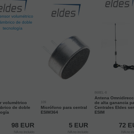
868EL-8
Antena Omnidirecc
r volumétrico
109
de alta ganancia p
mbrico de doble
Micrófono para central
Centrales Eldes ser
logía
ESIM364
ESIM
98
EUR
5
EUR
72
E
IVA no incluido
IVA no incluido
IVA no in