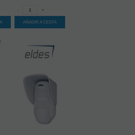
-
+
TA
AÑADIR A CESTA