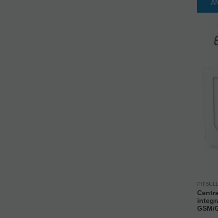
A
PITBUL
Centra
integr
GSM/G