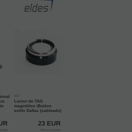
ional
347
ara
Lector de TAG
ie
magnético iButton
estilo Dallas (cableado)
UR
23
EUR
cluido
IVA no incluido