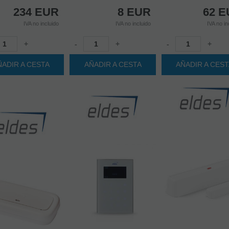
234
EUR
8
EUR
62
E
IVA no incluido
IVA no incluido
IVA no in
+
-
+
-
+
ÑADIR A CESTA
AÑADIR A CESTA
AÑADIR A CES