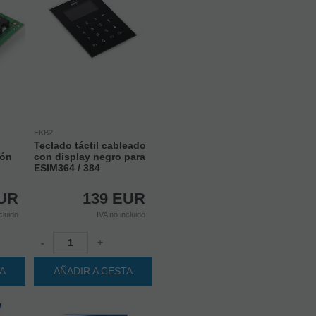
EKB2
Teclado táctil cableado
ión
con display negro para
ESIM364 / 384
UR
139
EUR
cluido
IVA no incluido
-
+
TA
AÑADIR A CESTA