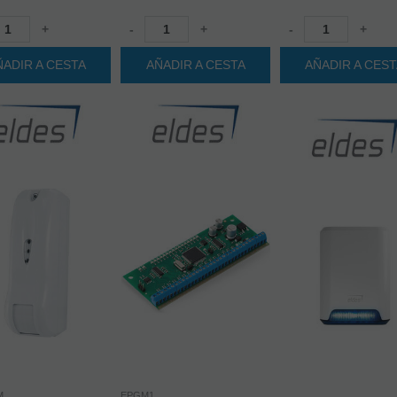
+
-
+
-
+
ÑADIR A CESTA
AÑADIR A CESTA
AÑADIR A CES
M
EPGM1