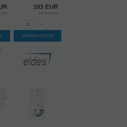
UR
103
EUR
cluido
IVA no incluido
-
+
TA
AÑADIR A CESTA