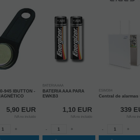
BATERIA AAA
0-945 IBUTTON -
BATERIA AAA PARA
ESIM384
MAGNÉTICO
EWKB3
Central de alarma
5,90
EUR
1,10
EUR
339
E
IVA no incluido
IVA no incluido
IVA no in
+
-
+
-
+