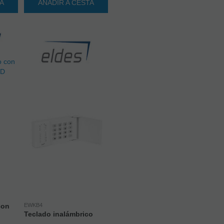
TA
AÑADIR A CESTA
con
EWKB4
Teclado inalámbrico