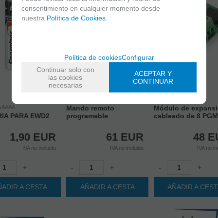
consentimiento en cualquier momento desde
nuestra
Política de Cookies
.
Política de cookies
Configurar
Continuar solo con
ACEPTAR Y
las cookies
CONTINUAR
necesarias
EWK3
EPGM8
A AAAA
Mando remoto
Módulo de expans
IA PARA EWD2
programable
cableado de 8 PGM
1,90
EUR
61
EUR
48
E
IVA no incluido
IVA no incluido
IVA no in
+
-
+
-
+
ÑADIR A CESTA
AÑADIR A CESTA
AÑADIR A CES