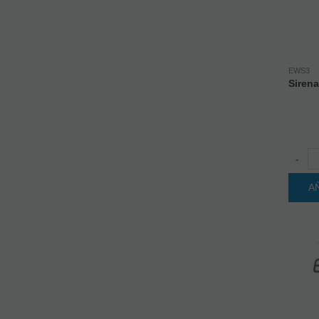
EWS3
Sirena
-
A