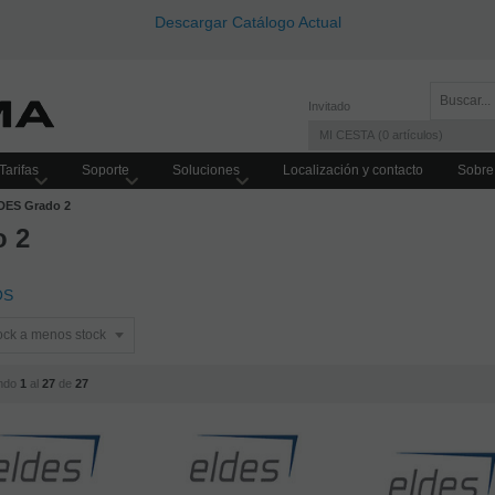
Descargar Catálogo Actual
Invitado
MI CESTA
0
artículos
Tarifas
Soporte
Soluciones
Localización y contacto
Sobre
DES Grado 2
o 2
OS
ndo
1
al
27
de
27