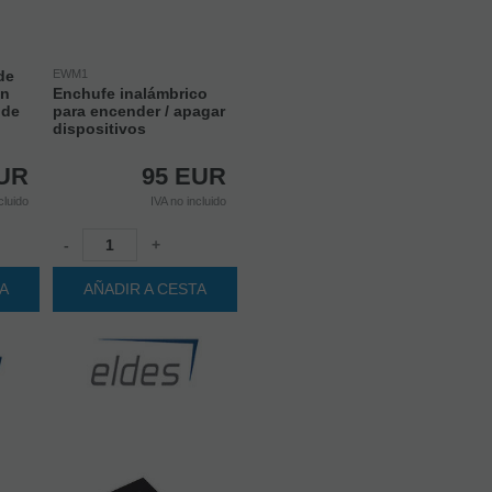
de
EWM1
on
Enchufe inalámbrico
 de
para encender / apagar
dispositivos
UR
95
EUR
cluido
IVA no incluido
-
+
TA
AÑADIR A CESTA