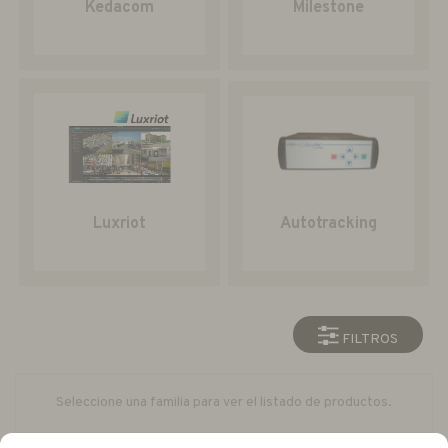
Kedacom
Milestone
Luxriot
Autotracking
FILTROS
Seleccione una familia para ver el listado de productos.