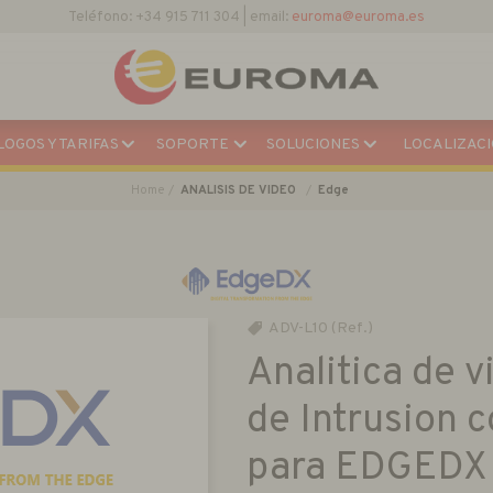
Teléfono: +34 915 711 304 | email:
euroma@euroma.es
OGOS Y TARIFAS
SOPORTE
SOLUCIONES
LOCALIZACI
Home
ANALISIS DE VIDEO
Edge
ADV-L10 (Ref.)
Analitica de 
de Intrusion 
para EDGEDX