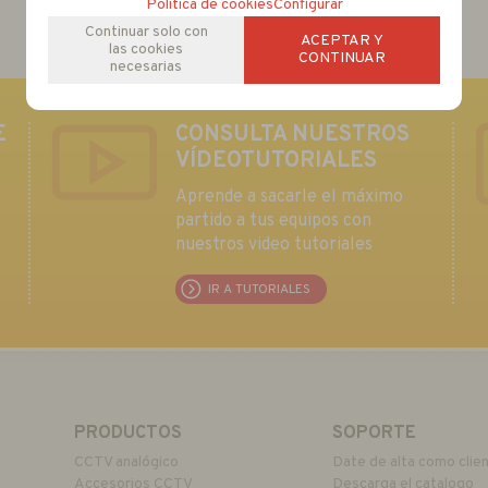
Política de cookies
Configurar
Continuar solo con
ACEPTAR Y
las cookies
CONTINUAR
necesarias
E
CONSULTA NUESTROS
VÍDEOTUTORIALES
Aprende a sacarle el máximo
partido a tus equipos con
nuestros video tutoriales
IR A TUTORIALES
PRODUCTOS
SOPORTE
CCTV analógico
Date de alta como clie
Accesorios CCTV
Descarga el catalogo