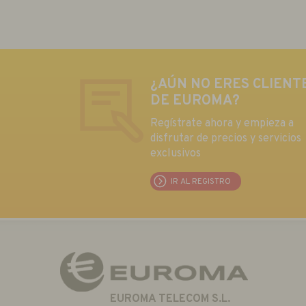
¿AÚN NO ERES CLIENT
DE EUROMA?
Regístrate ahora y empieza a
disfrutar de precios y servicios
exclusivos
IR AL REGISTRO
EUROMA TELECOM S.L.