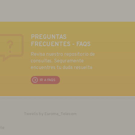
PREGUNTAS
FRECUENTES - FAQS
Revisa nuestro repositorio de
consultas. Seguramente
encuentres tu duda resuelta
IR A FAQS
Tweets by Euroma_Telecom
nte