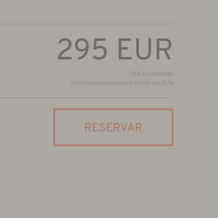
295
EUR
IVA no incluido
Con impuestos tendría un IVA del 21 %
RESERVAR