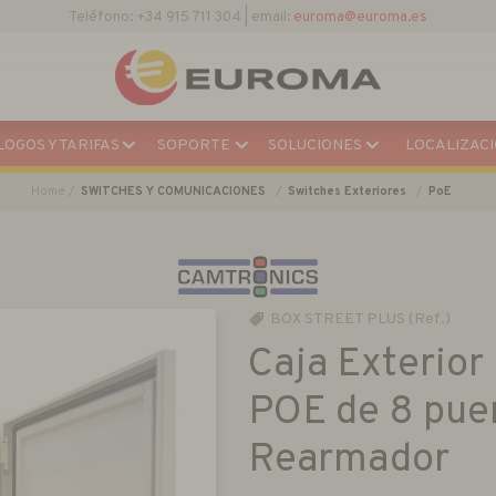
Descargar Catálogo Actual
OGOS Y TARIFAS
SOPORTE
SOLUCIONES
LOCALIZACI
Home
SWITCHES Y COMUNICACIONES
Switches Exteriores
PoE
BOX STREET PLUS (Ref.)
Caja Exterior
POE de 8 puer
Rearmador