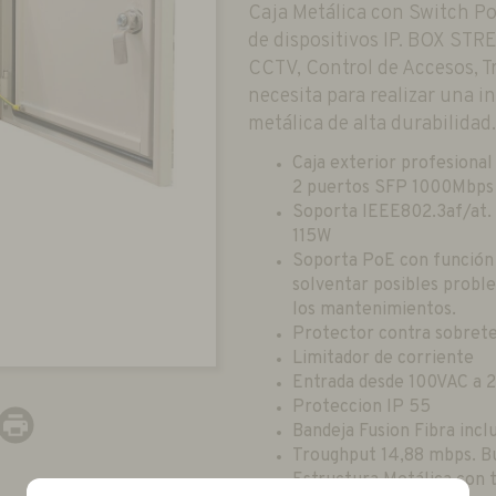
Caja Metálica con Switch PoE
de dispositivos IP. BOX STRE
CCTV, Control de Accesos, Tra
necesita para realizar una i
metálica de alta durabilidad.
Caja exterior profesion
2 puertos SFP 1000Mbps
Soporta IEEE802.3af/at. 
115W
Soporta PoE con función
solventar posibles probl
los mantenimientos.
Protector contra sobrete
Limitador de corriente
Entrada desde 100VAC a
Proteccion IP 55
Bandeja Fusion Fibra incl
Troughput 14,88 mbps. Bu
Estructura Metálica con 