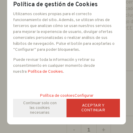
Puerta reforzada con cer
Política de gestión de Cookies
Soporte para ser colocad
Utilizamos cookies propias para el correcto
BOX STREET PLUS inclu
funcionamiento del sitio. Además, se utilizan otras de
Temperatura de trabajo d
terceros que analizan cómo se usan nuestros servicios
Dimensiones BOX STREE
para mejorar la experiencia de usuario, divulgar ofertas
comerciales personalizadas o realizar análisis de sus
hábitos de navegación. Pulse el botón para aceptarlas o
Folleto
“Configurar” para poder bloquearlas.
Puede revisar toda la información y retirar su
consentimiento en cualquier momento desde
nuestra
Política de Cookies
.
Política de cookies
Configurar
Continuar solo con
ACEPTAR Y
las cookies
CONTINUAR
necesarias
-
+