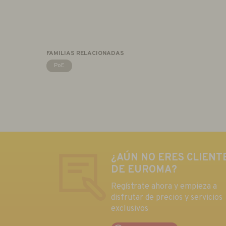
FAMILIAS RELACIONADAS
PoE
¿AÚN NO ERES CLIENT
DE EUROMA?
Regístrate ahora y empieza a
disfrutar de precios y servicios
exclusivos