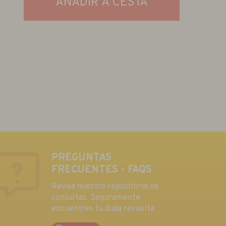
AÑADIR A CESTA
PREGUNTAS
FRECUENTES - FAQS
Revisa nuestro repositorio de
consultas. Seguramente
encuentres tu duda resuelta