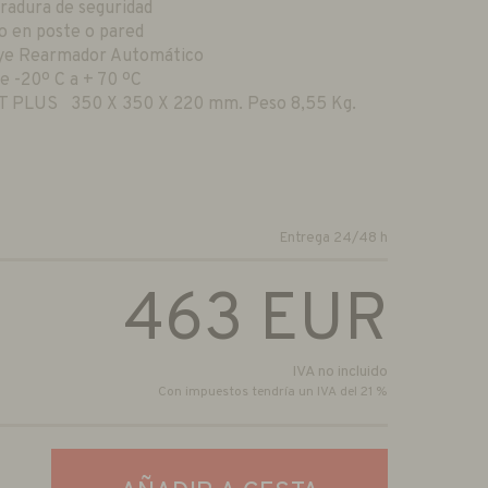
radura de seguridad
o en poste o pared
ye Rearmador Automático
e -20º C a + 70 ºC
T PLUS 350 X 350 X 220 mm. Peso 8,55 Kg.
Entrega 24/48 h
463
EUR
IVA no incluido
Con impuestos tendría un IVA del 21 %