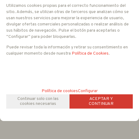
Utilizamos cookies propias para el correcto funcionamiento del
sitio. Además, se utilizan otras de terceros que analizan cómo se
Entrega 24/48 h
usan nuestros servicios para mejorar la experiencia de usuario,
divulgar ofertas comerciales personalizadas o realizar análisis de
sus hábitos de navegación. Pulse el botón para aceptarlas o
779
EUR
“Configurar” para poder bloquearlas.
Puede revisar toda la información y retirar su consentimiento en
IVA no incluido
cualquier momento desde nuestra
Política de Cookies
.
Con impuestos tendría un IVA del 21 %
-
+
AÑADIR A CESTA
unidades
Política de cookies
Configurar
Continuar solo con las
ACEPTAR Y
cookies necesarias
CONTINUAR
FAMILIAS RELACIONADAS
PoE