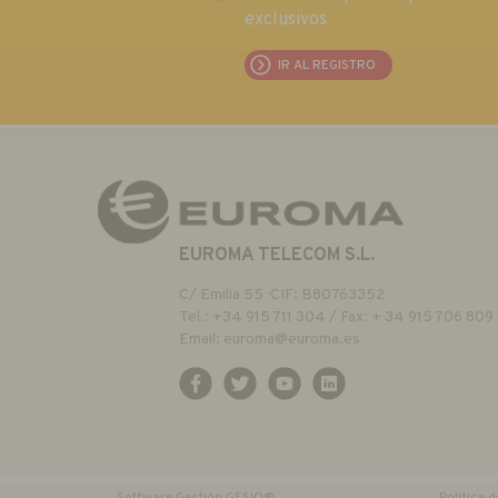
exclusivos
IR AL REGISTRO
EUROMA TELECOM S.L.
C/ Emilia 55 · CIF: B80763352
Tel.: +34 915 711 304 / Fax: + 34 915 706 809
Email:
euroma@euroma.es
Software Gestión
GESIO®
Política 