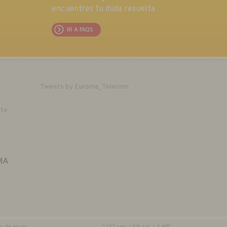
encuentres tu duda resuelta
IR A FAQS
Tweets by Euroma_Telecom
nte
MA
o
s de envio
0.137 seg /
68 sql
/ 4 MB