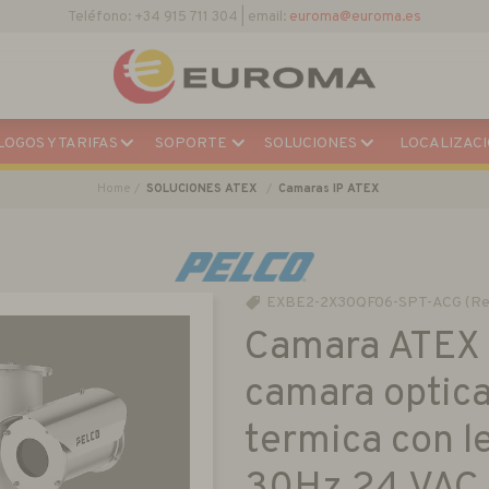
Descargar Catálogo Actual
OGOS Y TARIFAS
SOPORTE
SOLUCIONES
LOCALIZACI
Home
SOLUCIONES ATEX
Camaras IP ATEX
EXBE2-2X30QF06-SPT-ACG (Re
Camara ATEX 
camara optic
termica con 
30Hz 24 VAC