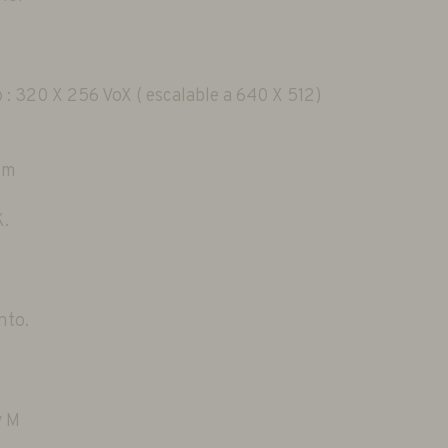
 : 320 X 256 VoX ( escalable a 640 X 512)
um
K.
nto.
y M
.