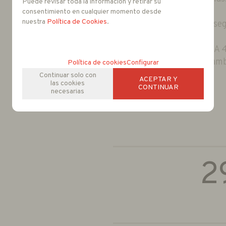
Puede revisar toda la información y retirar su
- Tarjeta Micro SD.
consentimiento en cualquier momento desde
nuestra
Política de Cookies
.
- Velocidad de giro 100º /seg
- Alimentacion 24 V AC
- Proteccion IP 68 y NEMA 
- Rango de Temperatura amb
Política de cookies
Configurar
- Wiper integrado
Continuar solo con
ACEPTAR Y
las cookies
CONTINUAR
necesarias
Folleto
2