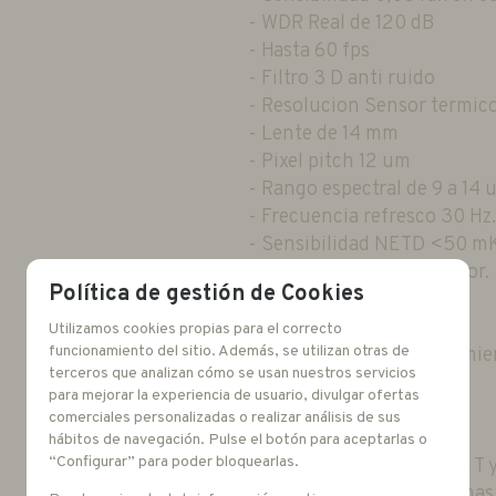
- WDR Real de 120 dB
- Hasta 60 fps
- Filtro 3 D anti ruido
- Resolucion Sensor termico
- Lente de 14 mm
- Pixel pitch 12 um
- Rango espectral de 9 a 14 
- Frecuencia refresco 30 Hz.
- Sensibilidad NETD <50 m
- Multiples paletas de color.
Política de gestión de Cookies
- Analiticas integradas.
- Hasta 500 presets.
Utilizamos cookies propias para el correcto
funcionamiento del sitio. Además, se utilizan otras de
- 64 areas de enmascaramie
terceros que analizan cómo se usan nuestros servicios
- 10 Tours.
para mejorar la experiencia de usuario, divulgar ofertas
- Pelco Smart Analitycs
comerciales personalizadas o realizar análisis de sus
- Acero inoxidable 316 L
hábitos de navegación. Pulse el botón para aceptarlas o
“Configurar” para poder bloquearlas.
- Compatible ONVIF S, G, T 
- Entrada/Salida de alarmas