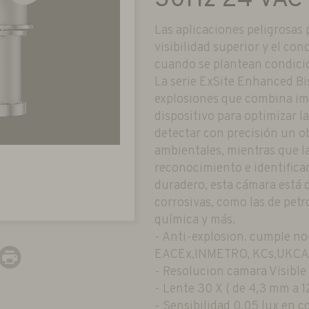
Las aplicaciones peligrosas
visibilidad superior y el co
cuando se plantean condicio
La serie ExSite Enhanced Bi
explosiones que combina imá
dispositivo para optimizar l
detectar con precisión un ob
ambientales, mientras que l
reconocimiento e identifica
duradero, esta cámara está d
corrosivas, como las de petr
química y más.
- Anti-explosion. cumple no
EACEx,INMETRO, KCs,UKCA
- Resolucion camara Visible
- Lente 30 X ( de 4,3 mm a 
- Sensibilidad 0,05 lux en c