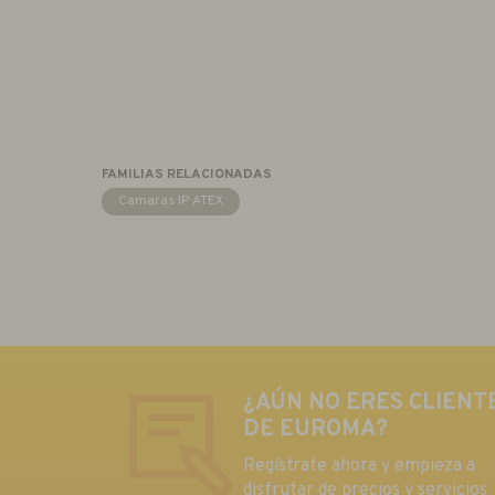
FAMILIAS RELACIONADAS
Camaras IP ATEX
¿AÚN NO ERES CLIENT
DE EUROMA?
Regístrate ahora y empieza a
disfrutar de precios y servicios