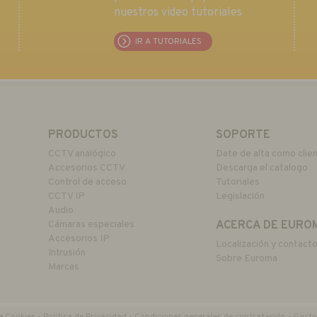
nuestros video tutoriales
IR A TUTORIALES
PRODUCTOS
SOPORTE
CCTV analógico
Date de alta como clie
Accesorios CCTV
Descarga el catalogo
Control de acceso
Tutoriales
CCTV IP
Legislación
Audio
Cámaras especiales
ACERCA DE EURO
Accesorios IP
Localización y contact
Intrusión
Sobre Euroma
Marcas
de Cookies
-
Politica de Privacidad
-
Condiciones generales de contratación
-
Gasto