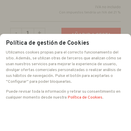
IVA no incluido
Con impuestos tendría un IVA del 21 %
-
+
AÑADIR A CESTA
unidades
Política de gestión de Cookies
Utilizamos cookies propias para el correcto funcionamiento del
sitio. Además, se utilizan otras de terceros que analizan cómo se
FAMILIAS RELACIONADAS
usan nuestros servicios para mejorar la experiencia de usuario,
CCTV IP
Domo 3 a 5 Mpx
divulgar ofertas comerciales personalizadas o realizar análisis de
sus hábitos de navegación. Pulse el botón para aceptarlas o
“Configurar” para poder bloquearlas.
Puede revisar toda la información y retirar su consentimiento en
cualquier momento desde nuestra
Política de Cookies
.