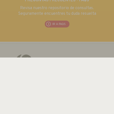
PREGUNTAS FRECUENTES - FAQS
Revisa nuestro repositorio de consultas.
Seguramente encuentres tu duda resuelta
IR A FAQS
EUROMA TELECOM S.L.
C/ Emilia 55 · CIF: B80763352
Tel.: +34 915 711 304 / Fax: + 34 915 706 809
Email:
euroma@euroma.es