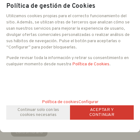
Política de gestión de Cookies
Folleto
Videos
Manual
Utilizamos cookies propias para el correcto funcionamiento del
sitio. Además, se utilizan otras de terceros que analizan cómo se
usan nuestros servicios para mejorar la experiencia de usuario,
Entrega 24/48 h
divulgar ofertas comerciales personalizadas o realizar análisis de
sus hábitos de navegación. Pulse el botón para aceptarlas o
“Configurar” para poder bloquearlas.
189,90
EUR
Puede revisar toda la información y retirar su consentimiento en
cualquier momento desde nuestra
Política de Cookies
.
IVA no incluido
Con impuestos tendría un IVA del 21 %
-
+
AÑADIR A CESTA
Política de cookies
Configurar
unidades
Continuar solo con las
ACEPTAR Y
cookies necesarias
CONTINUAR
FAMILIAS RELACIONADAS
Control Horario