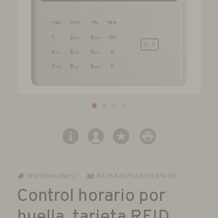
W1PROW (Ref.)
8435476711433 (EAN-13)
Control horario por
huella, tarjeta RFID