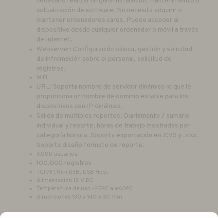
necesario realizar ninguna instalación, mantenimiento o
actualización de software. No necesita adquirir o
mantener ordenadores caros. Puede acceder al
dispositivo desde cualquier ordenador o móvil a través
de Internet.
Webserver: Configuración básica, gestión y solicitud
de infromación sobre el personal, solicitud de
registros.
WiFi
URL: Soporta nombre de servidor dinámico lo que le
proporciona un nombre de dominio estable para los
dispositivos con IP dinámica.
Salida de múltiples reportes: Diariamente / sumario
individual y reporte, horas de trabajo mostradas por
categoría horaria. Soporta exportación en .CVS y .xlsx.
Soporta diseño formato de reporte.
3.000 usuarios
100.000 registros
TCP/IP, Mini USB, USB Host
Alimentación 12 V DC
Temperatura de uso -25ºC a +60ºC
Dimensiones 130 x 140 x 30 mm