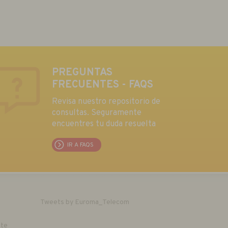
PREGUNTAS
FRECUENTES - FAQS
Revisa nuestro repositorio de
consultas. Seguramente
encuentres tu duda resuelta
IR A FAQS
Tweets by Euroma_Telecom
nte