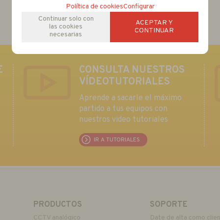
Política de cookies
Configurar
Continuar solo con
ACEPTAR Y
las cookies
CONTINUAR
necesarias
E
CONSULTA NUESTROS
VÍDEOTUTORIALES
Aprende a sacarle el máximo
partido a tus equipos con
nuestros video tutoriales
IR A TUTORIALES
PRODUCTOS
SOPORTE
CCTV analógico
Date de alta como clie