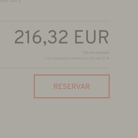
ble 316 L
216,32
EUR
IVA no incluido
Con impuestos tendría un IVA del 21 %
RESERVAR