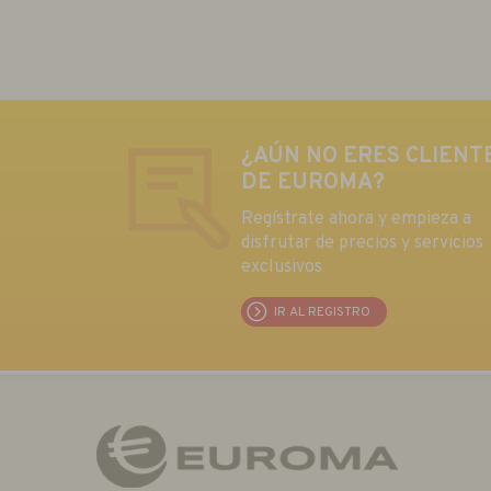
¿AÚN NO ERES CLIENT
DE EUROMA?
Regístrate ahora y empieza a
disfrutar de precios y servicios
exclusivos
IR AL REGISTRO