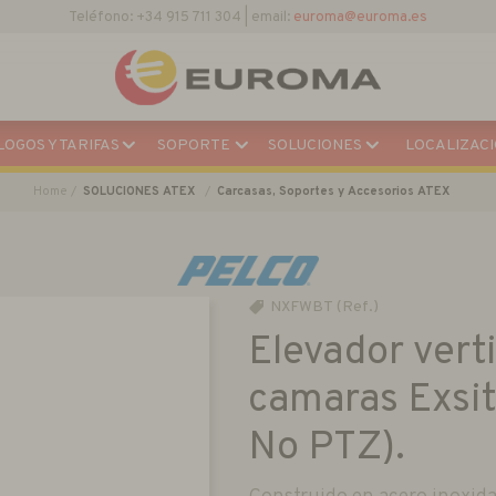
Teléfono: +34 915 711 304 | email:
euroma@euroma.es
OGOS Y TARIFAS
SOPORTE
SOLUCIONES
LOCALIZACI
Home
SOLUCIONES ATEX
Carcasas, Soportes y Accesorios ATEX
NXFWBT (Ref.)
Elevador vert
camaras Exsi
No PTZ).