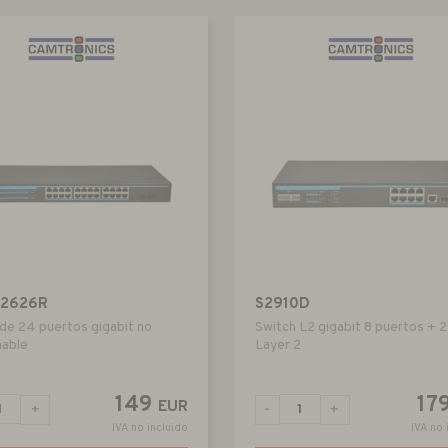
S2626R
S2910D
de 24 puertos gigabit no
Switch L2 gigabit 8 puertos + 
nable
Layer 2
149
17
EUR
+
-
+
IVA no incluido
IVA no 