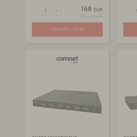
168
EUR
-
+
-
IVA no incluido
AÑADIR A CESTA