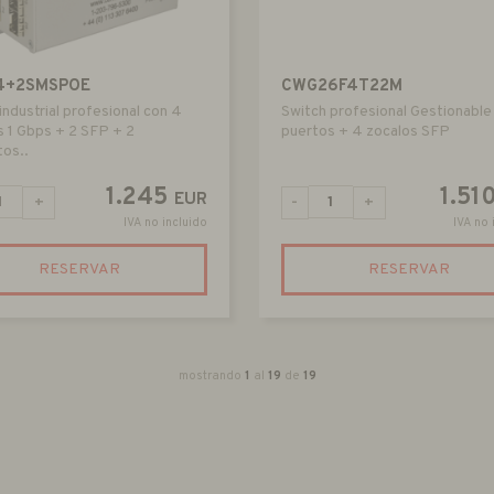
4+2SMSPOE
CWG26F4T22M
industrial profesional con 4
Switch profesional Gestionable
s 1 Gbps + 2 SFP + 2
puertos + 4 zocalos SFP
tos..
1.245
1.51
EUR
+
-
+
IVA no incluido
IVA no 
RESERVAR
RESERVAR
mostrando
1
al
19
de
19