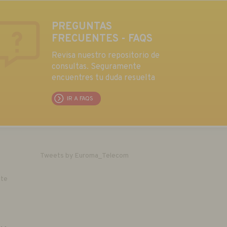
PREGUNTAS
FRECUENTES - FAQS
Revisa nuestro repositorio de
consultas. Seguramente
encuentres tu duda resuelta
IR A FAQS
Tweets by Euroma_Telecom
nte