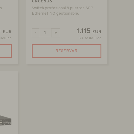
CNGE8US
os
Switch profesional 8 puertos SFP
Ethernet NO gestionable.
0
1.115
EUR
EUR
-
+
incluido
IVA no incluido
RESERVAR