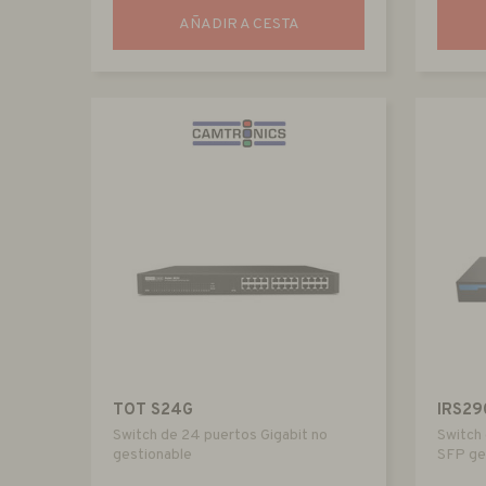
AÑADIR A CESTA
TOT S24G
IRS29
Switch de 24 puertos Gigabit no
Switch 
gestionable
SFP ge