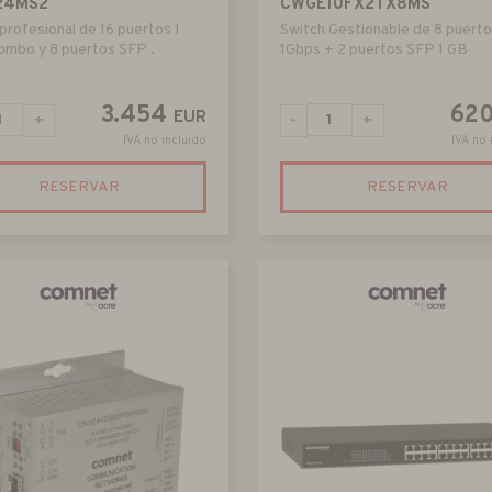
24MS2
CWGE10FX2TX8MS
profesional de 16 puertos 1
Switch Gestionable de 8 puert
ombo y 8 puertos SFP .
1Gbps + 2 puertos SFP 1 GB
3.454
62
EUR
+
-
+
IVA no incluido
IVA no 
RESERVAR
RESERVAR