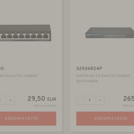
80
S2926R24P
de 8 puertos Gigabit
Switch de 24 puertos Gigabit
gestionable
29,50
26
EUR
+
-
+
IVA no incluido
IVA no 
AÑADIR A CESTA
AÑADIR A CESTA