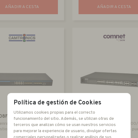
AÑADIR A CESTA
AÑADIR A CESTA
Política de gestión de Cookies
Utilizamos cookies propias para el correcto
08F16
CWGE28MS
funcionamiento del sitio. Además, se utilizan otras de
enrackable de 8 puertos + 16
Switch de 20 puertos SFP 100
terceros que analizan cómo se usan nuestros servicios
stionable
+ 4 puertos SFP 1 Gbps + 4 pu
para mejorar la experiencia de usuario, divulgar ofertas
RJ 45 1 Gbps.
comerciales personalizadas o realizar análisis de sus