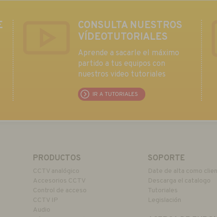
E
CONSULTA NUESTROS
VÍDEOTUTORIALES
Aprende a sacarle el máximo
partido a tus equipos con
nuestros video tutoriales
IR A TUTORIALES
PRODUCTOS
SOPORTE
CCTV analógico
Date de alta como clie
Accesorios CCTV
Descarga el catalogo
Control de acceso
Tutoriales
CCTV IP
Legislación
Audio