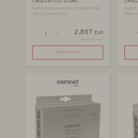
CNGE24FX12TX12MS
CNGE
Switch profesional de 12 puertos RJ
Switch 
45 + 12 bocas SFP.
Gbps c
2.807
EUR
-
+
-
IVA no incluido
RESERVAR