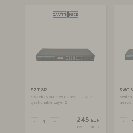
S2918R
SWC 
Switch 16 puertos gigabit + 2 SFP
Switch 
gestionable Layer 2
gestio
245
EUR
-
+
-
IVA no incluido