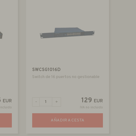
SWCSG1016D
Switch de 16 puertos no gestionable
5
129
EUR
EUR
-
+
incluido
IVA no incluido
AÑADIR A CESTA