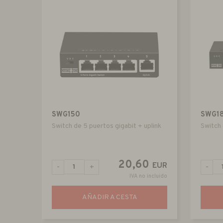
SWG150
SWG1
Switch de 5 puertos gigabit + uplink
Switch 
20,60
EUR
-
+
-
IVA no incluido
AÑADIR A CESTA