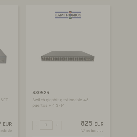
S3052R
2 SFP
Switch gigabit gestionable 48
puertos + 4 SFP
9
825
EUR
EUR
-
+
incluido
IVA no incluido