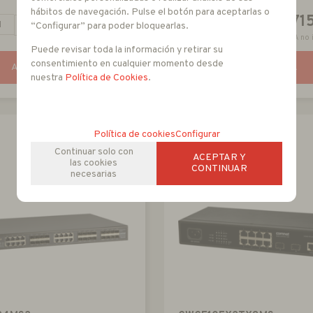
hábitos de navegación. Pulse el botón para aceptarlas o
675
1.71
EUR
+
-
+
“Configurar” para poder bloquearlas.
IVA no incluido
IVA no 
Puede revisar toda la información y retirar su
consentimiento en cualquier momento desde
AÑADIR A CESTA
AÑADIR A CESTA
nuestra
Política de Cookies
.
Política de cookies
Configurar
Continuar solo con
ACEPTAR Y
las cookies
CONTINUAR
necesarias