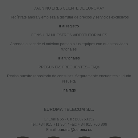
¿AÚN NO ERES CLIENTE DE EUROMA?
Regístrate ahora y empieza a disfrutar de precios y servicios exclusivos
Ir al registro
CONSULTA NUESTROS VÍDEOTUTORIALES
Aprende a sacarle el máximo partido a tus equipos con nuestros video
tutoriales
Ir a tutoriales
PREGUNTAS FRECUENTES - FAQs
Revisa nuestro repositorio de consultas. Seguramente encuentres tu duda
resuelta
Ir a faqs
EUROMA TELECOM S.L.
C/ Emilia 55 · CIF: B80763352
Tel.: +34 915 711 304 / Fax: + 34 915 706 809
Email:
euroma@euroma.es