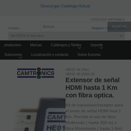
Descargar Catálogo Actual
CATÁLOGO IMPRIMIBLE
Invitado
Registro
/
Iniciar sesión
MI CESTA
0
artículos
productos
Marcas
Catálogos y Tarifas
Soporte
Soluciones
Localización y contacto
Sobre Euroma
Home
ACCESORIOS IP Y CCTV
Accesorios
Accesorios para Monitores
HE01F-4K (Ref.)
HE01F-4K (EAN-13)
Extensor de señal
HDMI hasta 1 Km
con fibra optica.
Kit de transmisor/receptor para
el envio de señal HDMI hast 1
Km. Permite el uso de fibra
Multimodo ( hasta 300 m) o
fibra Monomodo ( hasta 1 Km).