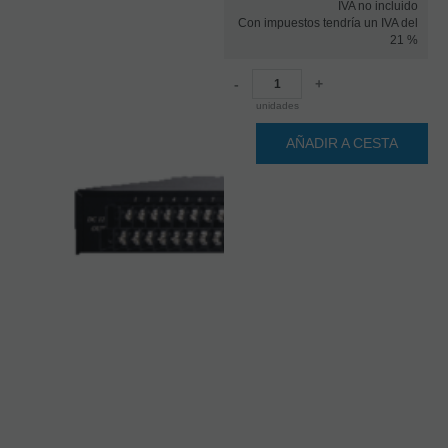
IVA no incluido
Con impuestos tendría un IVA del
21 %
-
+
unidades
AÑADIR A CESTA