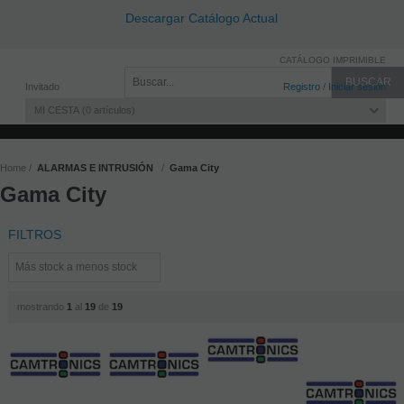
Descargar Catálogo Actual
CATÁLOGO IMPRIMIBLE
Invitado
Registro
/
Iniciar sesión
MI CESTA
0
artículos
Home
ALARMAS E INTRUSIÓN
Gama City
Gama City
FILTROS
mostrando
1
al
19
de
19