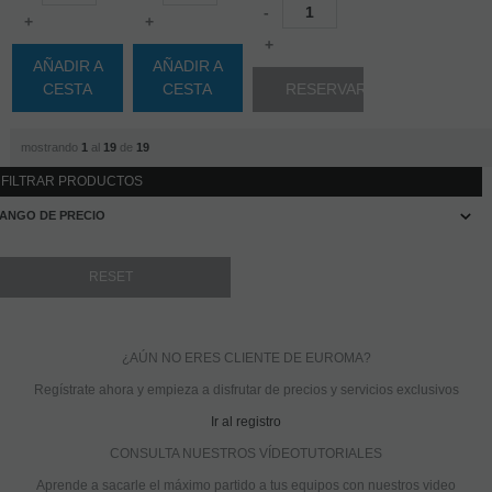
-
+
+
+
AÑADIR A
AÑADIR A
CESTA
CESTA
RESERVAR
mostrando
1
al
19
de
19
FILTRAR PRODUCTOS
ANGO DE PRECIO
¿AÚN NO ERES CLIENTE DE EUROMA?
Regístrate ahora y empieza a disfrutar de precios y servicios exclusivos
Ir al registro
CONSULTA NUESTROS VÍDEOTUTORIALES
Aprende a sacarle el máximo partido a tus equipos con nuestros video