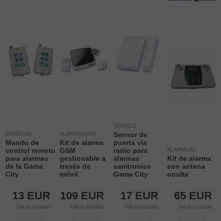
DOOR15
MANDO30
ALARM80GSM
Sensor de
Mando de
Kit de alarma
puerta vía
control remoto
GSM
radio para
ALARM100
para alarmas
gestionable a
alarmas
Kit de alarma
de la Gama
través de
camtronics
con antena
City
móvil
Gama City
oculta
13
EUR
109
EUR
17
EUR
65
EUR
IVA no incluido
IVA no incluido
IVA no incluido
IVA no incluido