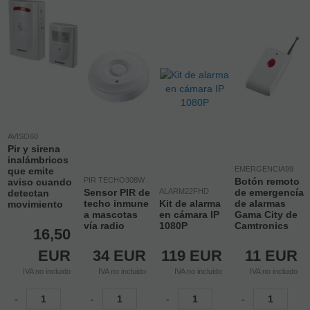
AVISO60
Pir y sirena
inalámbricos
EMERGENCIA99
que emite
PIR TECHO308W
Botón remoto
aviso cuando
Sensor PIR de
ALARM22FHD
de emergencía
detectan
techo inmune
Kit de alarma
de alarmas
movimiento
a mascotas
en cámara IP
Gama City de
vía radio
1080P
Camtronics
16,50
EUR
34
EUR
119
EUR
11
EUR
IVA no incluido
IVA no incluido
IVA no incluido
IVA no incluido
-
-
-
-