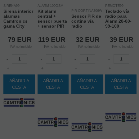
SIRENA99
ALARM 100GSM
REMOTE99
Sirena interior
Kit alarm
PIR CORTINA306W
Teclado vía
alarmas
central +
Sensor PIR de
radio para
Camtronics
sensor puerta
cortina vía
Alarm 28-80-
gama City
+ sensor PIR
radio
99-100
79
EUR
119
EUR
32
EUR
39
EUR
IVA no incluido
IVA no incluido
IVA no incluido
IVA no incluido
-
-
-
-
+
+
+
+
AÑADIR A
AÑADIR A
AÑADIR A
AÑADIR A
CESTA
CESTA
CESTA
CESTA