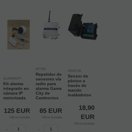
RPT99
PANICML
Repetidor de
Sensor de
ALARM32PT
sensores vía
pánico a
Kit alarma
radio para
través de
integrado en
alarma Gama
mando
cámara IP
City de
inalámbrico
motorizada
Camtronics
18,90
125
EUR
85
EUR
EUR
IVA no incluido
IVA no incluido
IVA no incluido
-
-