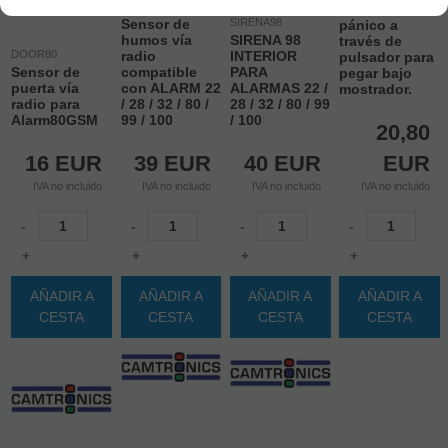
HUMO169
Sensor de
Sensor de
SIRENA98
pánico a
humos vía
SIRENA 98
través de
DOOR80
radio
INTERIOR
pulsador para
Sensor de
compatible
PARA
pegar bajo
puerta vía
con ALARM 22
ALARMAS 22 /
mostrador.
radio para
/ 28 / 32 / 80 /
28 / 32 / 80 / 99
Alarm80GSM
99 / 100
/ 100
20,80
16
EUR
39
EUR
40
EUR
EUR
IVA no incluido
IVA no incluido
IVA no incluido
IVA no incluido
-
-
-
-
+
+
+
+
AÑADIR A
AÑADIR A
AÑADIR A
AÑADIR A
CESTA
CESTA
CESTA
CESTA