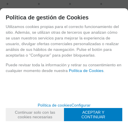
+
+
+
+
AÑADIR A
AÑADIR A
AÑADIR A
AÑADIR A
Política de gestión de Cookies
CESTA
CESTA
CESTA
CESTA
Utilizamos cookies propias para el correcto funcionamiento del
sitio. Además, se utilizan otras de terceros que analizan cómo
se usan nuestros servicios para mejorar la experiencia de
usuario, divulgar ofertas comerciales personalizadas o realizar
análisis de sus hábitos de navegación. Pulse el botón para
aceptarlas o “Configurar” para poder bloquearlas.
Puede revisar toda la información y retirar su consentimiento en
cualquier momento desde nuestra
Política de Cookies
.
Política de cookies
Configurar
Continuar solo con las
ACEPTAR Y
cookies necesarias
CONTINUAR
PANICR35