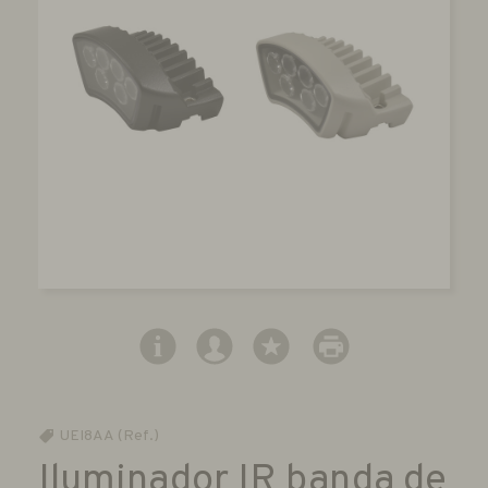
UEI8AA (Ref.)
Iluminador IR banda de