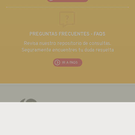
PREGUNTAS FRECUENTES - FAQS
Revisa nuestro repositorio de consultas.
Seguramente encuentres tu duda resuelta
IR A FAQS
EUROMA TELECOM S.L.
C/ Emilia 55 · CIF: B80763352