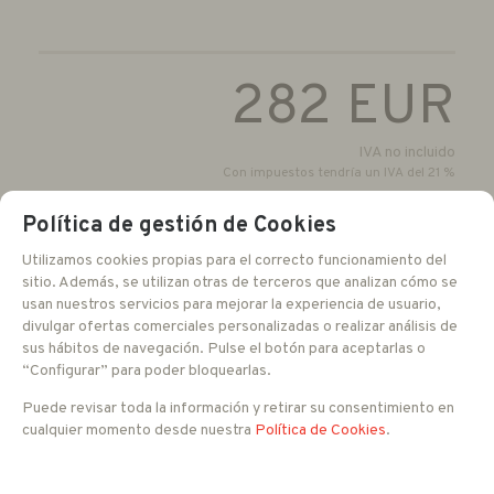
282
EUR
IVA no incluido
Con impuestos tendría un IVA del 21 %
Política de gestión de Cookies
-
+
RESERVAR
Utilizamos cookies propias para el correcto funcionamiento del
unidades
sitio. Además, se utilizan otras de terceros que analizan cómo se
usan nuestros servicios para mejorar la experiencia de usuario,
divulgar ofertas comerciales personalizadas o realizar análisis de
sus hábitos de navegación. Pulse el botón para aceptarlas o
FAMILIAS RELACIONADAS
“Configurar” para poder bloquearlas.
Posicionadores IP
SOLUCIONES INOX Y MARINAS
Puede revisar toda la información y retirar su consentimiento en
cualquier momento desde nuestra
Política de Cookies
.