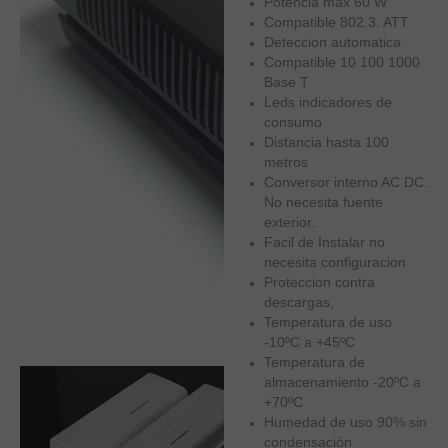
Potencia max 60 W
Compatible 802.3. ATT
Deteccion automatica
Compatible 10 100 1000
Base T
Leds indicadores de
consumo
Distancia hasta 100
metros
Conversor interno AC DC.
No necesita fuente
exterior.
Facil de Instalar no
necesita configuracion
Proteccion contra
descargas,
Temperatura de uso
-10ºC a +45ºC
Temperatura de
almacenamiento -20ºC a
+70ºC
Humedad de uso 90% sin
condensación