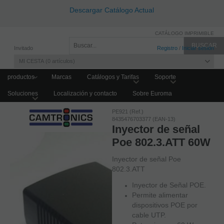
Descargar Catálogo Actual
CATÁLOGO IMPRIMIBLE
Invitado
Registro
/
Iniciar sesión
MI CESTA
0
artículos
productos
Marcas
Catálogos y Tarifas
Soporte
Soluciones
Localización y contacto
Sobre Euroma
Home
SWITCHES Y COMUNICACIONES
Accesorios Switches
PE921 (Ref.)
8435476703377 (EAN-13)
Inyector de señal
Poe 802.3.ATT 60W
Inyector de señal Poe
802.3.ATT
Inyector de Señal POE.
Permite alimentar
dispositivos POE por
cable UTP.