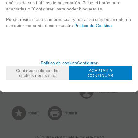
análisis de sus hábitos de navegación. Pulse el botón para
aceptarlas o “Configurar” para poder bloquearlas.
Puede revisar toda la información y retirar su consentimiento en
cualquier momento desde nuestra
Política de Cookies
.
MARCA
CAMTRONICS
FAMILIAS RELACIONADAS
ACCESORIOS IP Y CCTV
Accesorios POE
Política de cookies
Configurar
Accesorios Switches
Continuar solo con las
ACEPTAR Y
cookies necesarias
CONTINUAR
Solicitar más info
Recomendar
Valorar
Imprimir
¿AÚN NO ERES CLIENTE DE EUROMA?