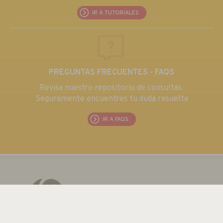
IR A TUTORIALES
PREGUNTAS FRECUENTES - FAQS
Revisa nuestro repositorio de consultas.
Seguramente encuentres tu duda resuelta
IR A FAQS
EUROMA TELECOM S.L.