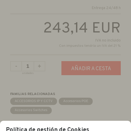
Entrega 24/48 h
243,14
EUR
IVA no incluido
Con impuestos tendría un IVA del 21 %
-
+
AÑADIR A CESTA
unidades
FAMILIAS RELACIONADAS
ACCESORIOS IP Y CCTV
Accesorios POE
Accesorios Switches
Política de gestión de Cookies