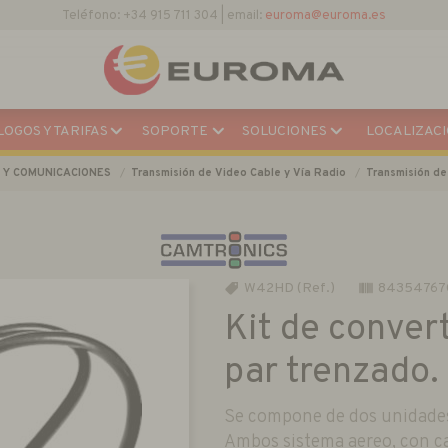
Descargar Catálogo Actual
OGOS Y TARIFAS
SOPORTE
SOLUCIONES
LOCALIZACI
 Y COMUNICACIONES
Transmisión de Video Cable y Vía Radio
Transmisión de
W42HD (Ref.)
84354767
Kit de conver
par trenzado.
Se compone de dos unidades 
Ambos sistema aereo, con ca