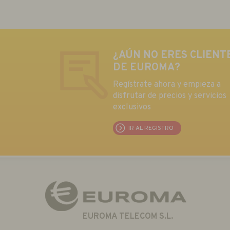
¿AÚN NO ERES CLIENT
DE EUROMA?
Regístrate ahora y empieza a
disfrutar de precios y servicios
exclusivos
IR AL REGISTRO
EUROMA TELECOM S.L.