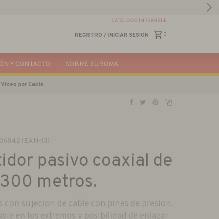
CATÁLOGO IMPRIMIBLE
0
REGISTRO
/
INICIAR SESIÓN
ÓN Y CONTACTO
SOBRE EUROMA
 Video por Cable
06842 (EAN-13)
tidor pasivo coaxial de
 300 metros.
con sujecion de cable con pines de presion.
ble en los extremos y posibilidad de enlazar