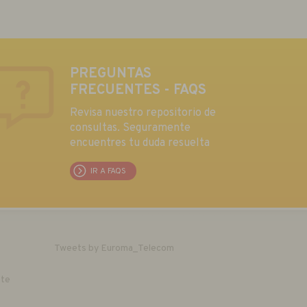
PREGUNTAS
FRECUENTES - FAQS
Revisa nuestro repositorio de
consultas. Seguramente
encuentres tu duda resuelta
IR A FAQS
Tweets by Euroma_Telecom
nte