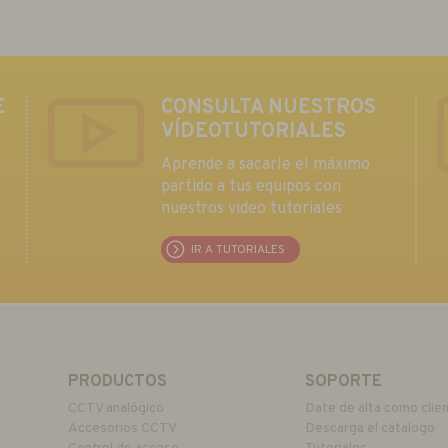
E
CONSULTA NUESTROS
VÍDEOTUTORIALES
Aprende a sacarle el máximo
partido a tus equipos con
nuestros video tutoriales
IR A TUTORIALES
PRODUCTOS
SOPORTE
CCTV analógico
Date de alta como clie
Accesorios CCTV
Descarga el catalogo