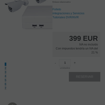
Enlaces relacionados
Folleto
integraciones y Servicios
Tutoriales DVR/NVR
399
EUR
IVA no incluido
Con impuestos tendría un IVA del
21 %
-
+
1
2
unidades
3
4
RESERVAR
5
6
7