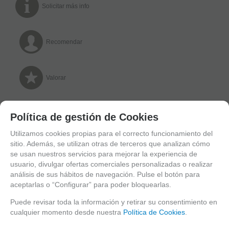
Solicitar más info
Recomendar
Valorar
Imprimir
Política de gestión de Cookies
Utilizamos cookies propias para el correcto funcionamiento del
sitio. Además, se utilizan otras de terceros que analizan cómo
se usan nuestros servicios para mejorar la experiencia de
DESCRIPCIÓN LARGA
usuario, divulgar ofertas comerciales personalizadas o realizar
análisis de sus hábitos de navegación. Pulse el botón para
4 IRCAM
aceptarlas o “Configurar” para poder bloquearlas.
NVR
H22POE:
IP4PROECO:
Tubular
Puede revisar toda la información y retirar su consentimiento en
4 canales
FULL HD
cualquier momento desde nuestra
Política de Cookies
.
1080P @ 25
+
+
5 PLCs
720P, IR,
fps / canal.