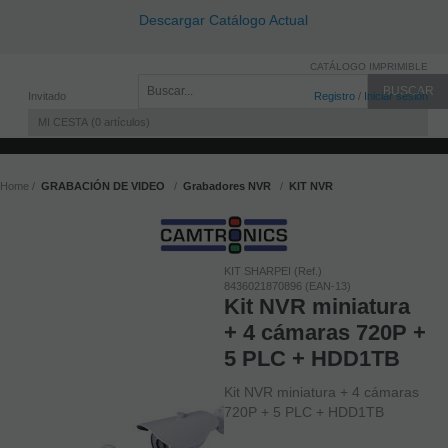
Descargar Catálogo Actual
CATÁLOGO IMPRIMIBLE
Invitado
Registro
/
Iniciar sesión
MI CESTA
0
artículos
Home
GRABACIÓN DE VIDEO
Grabadores NVR
KIT NVR
KIT SHARPEI (Ref.)
8436021870896 (EAN-13)
Kit NVR miniatura
+ 4 cámaras 720P +
5 PLC + HDD1TB
Kit NVR miniatura + 4 cámaras
720P + 5 PLC + HDD1TB