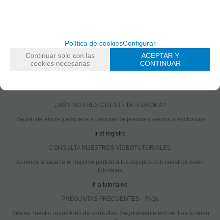
lente fija 3,6
HDD de 500
mm, D/N
Gb
real
MARCA
CAMTRONICS
Política de cookies
Configurar
FAMILIAS RELACIONADAS
Continuar solo con las
ACEPTAR Y
cookies necesarias
CONTINUAR
KIT NVR
¿AÚN NO ERES CLIENTE DE EUROMA?
Regístrate ahora y empieza a disfrutar de precios y servicios exclusivos
Ir al registro
CONSULTA NUESTROS VÍDEOTUTORIALES
Aprende a sacarle el máximo partido a tus equipos con nuestros video
tutoriales
Ir a tutoriales
PREGUNTAS FRECUENTES - FAQs
Revisa nuestro repositorio de consultas. Seguramente encuentres tu duda