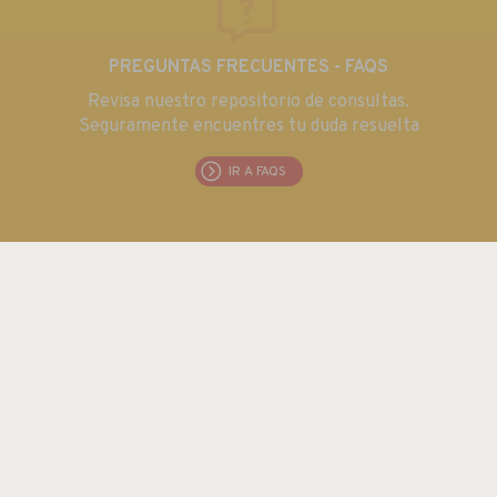
PREGUNTAS FRECUENTES - FAQS
Revisa nuestro repositorio de consultas.
Seguramente encuentres tu duda resuelta
IR A FAQS
EUROMA TELECOM S.L.
C/ Emilia 55 · CIF: B80763352
Tel.: +34 915 711 304 / Fax: + 34 915 706 809
Email:
euroma@euroma.es