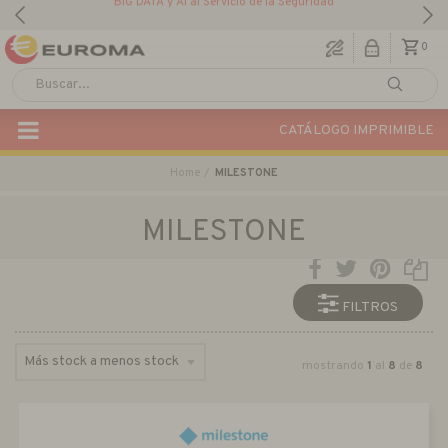
BIG DATA y AI al Servicio de la Seguridad
0
CATÁLOGO IMPRIMIBLE
Home
MILESTONE
MILESTONE
FILTROS
mostrando
1
al
8
de
8