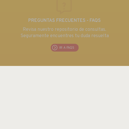
PREGUNTAS FRECUENTES - FAQS
Revisa nuestro repositorio de consultas.
Seguramente encuentres tu duda resuelta
IR A FAQS
EUROMA TELECOM S.L.
C/ Emilia 55 · CIF: B80763352
Tel.: +34 915 711 304 / Fax: + 34 915 706 809
Email:
euroma@euroma.es