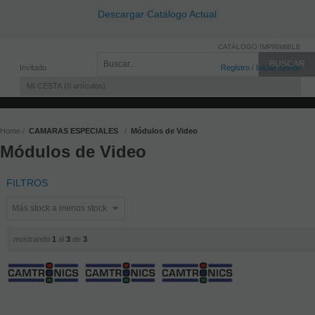
Descargar Catálogo Actual
CATÁLOGO IMPRIMIBLE
Invitado
Registro
/
Iniciar sesión
MI CESTA
0
artículos
Home
CAMARAS ESPECIALES
Módulos de Video
Módulos de Video
FILTROS
mostrando
1
al
3
de
3