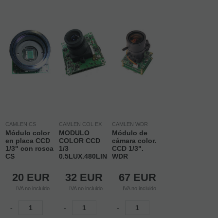
CAMLEN CS
CAMLEN COL EX
CAMLEN WDR
Módulo color
MODULO
Módulo de
en placa CCD
COLOR CCD
cámara color.
1/3" con rosca
1/3
CCD 1/3".
CS
0.5LUX.480LINEAS
WDR
20
EUR
32
EUR
67
EUR
IVA no incluido
IVA no incluido
IVA no incluido
-
-
-