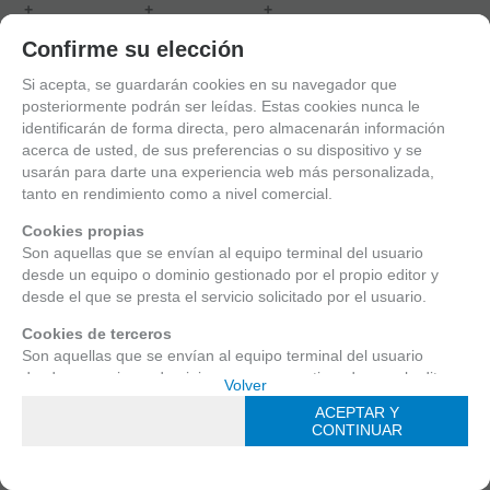
+
+
+
Política de gestión de Cookies
Confirme su elección
RESERVAR
RESERVAR
RESERVAR
Utilizamos cookies propias para el correcto funcionamiento del
Si acepta, se guardarán cookies en su navegador que
sitio. Además, se utilizan otras de terceros que analizan cómo
posteriormente podrán ser leídas. Estas cookies nunca le
mostrando
1
al
3
de
3
se usan nuestros servicios para mejorar la experiencia de
identificarán de forma directa, pero almacenarán información
FILTRAR PRODUCTOS
usuario, divulgar ofertas comerciales personalizadas o realizar
acerca de usted, de sus preferencias o su dispositivo y se
análisis de sus hábitos de navegación. Pulse el botón para
usarán para darte una experiencia web más personalizada,
ANGO DE PRECIO
aceptarlas o “Configurar” para poder bloquearlas.
tanto en rendimiento como a nivel comercial.
Puede revisar toda la información y retirar su consentimiento en
Cookies propias
cualquier momento desde nuestra
Son aquellas que se envían al equipo terminal del usuario
Política de Cookies
.
desde un equipo o dominio gestionado por el propio editor y
desde el que se presta el servicio solicitado por el usuario.
¿AÚN NO ERES CLIENTE DE EUROMA?
Cookies de terceros
Regístrate ahora y empieza a disfrutar de precios y servicios exclusivos
Son aquellas que se envían al equipo terminal del usuario
desde un equipo o dominio que no es gestionado por el editor,
Política de cookies
Volver
Configurar
Ir al registro
sino por otra entidad que trata los datos obtenidos través de las
Continuar solo con las
ACEPTAR Y
ACEPTAR Y
CONSULTA NUESTROS VÍDEOTUTORIALES
cookies.
cookies necesarias
CONTINUAR
CONTINUAR
Aprende a sacarle el máximo partido a tus equipos con nuestros video
Cookies necesarias
tutoriales
Aquellas que son esenciales para que el sitio web funcione