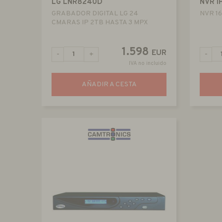
LG LNR8240D
NVR I
GRABADOR DIGITAL LG 24
NVR 16
CMARAS IP 2TB HASTA 3 MPX
1.598
EUR
-
+
-
IVA no incluido
AÑADIR A CESTA