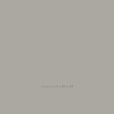
mostrando
1
al
17
de
17