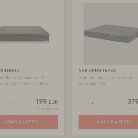
IP24NOHD
NVR CPRO 16POE
r digital 24 cámaras IP
Grabador Digital de 16 cámaras
o 32 720P H264 sin disco
16 salidas PoE
199
37
EUR
+
-
+
IVA no incluido
IVA no 
AÑADIR A CESTA
AÑADIR A CESTA