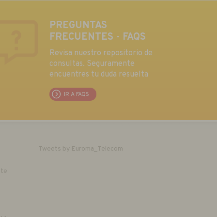
PREGUNTAS
FRECUENTES - FAQS
Revisa nuestro repositorio de
consultas. Seguramente
encuentres tu duda resuelta
IR A FAQS
Tweets by Euroma_Telecom
nte