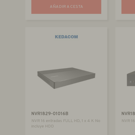
AÑADIR A CESTA
NVR1829-01016B
NVR1
NVR 16 entradas FULL HD, 1 x 4 K No
NVR 16
incluye HDD