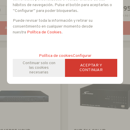
hábitos de navegación. Pulse el botón para aceptarlas o
259
99
EUR
+
-
+
“Configurar” para poder bloquearlas.
IVA no incluido
IVA no 
Puede revisar toda la información y retirar su
consentimiento en cualquier momento desde
AÑADIR A CESTA
AÑADIR A CESTA
nuestra
Política de Cookies
.
Política de cookies
Configurar
Continuar solo con
ACEPTAR Y
las cookies
CONTINUAR
necesarias