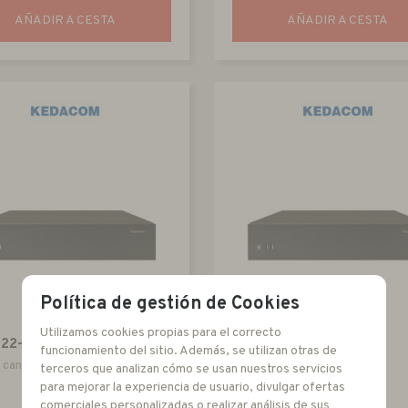
AÑADIR A CESTA
AÑADIR A CESTA
Política de gestión de Cookies
Utilizamos cookies propias para el correcto
822-16HDA
NVR1821-04016A
funcionamiento del sitio. Además, se utilizan otras de
 canales 1080P H264 Onvif
NVR 16 canales H265 Onvif
terceros que analizan cómo se usan nuestros servicios
compatible 4K
para mejorar la experiencia de usuario, divulgar ofertas
comerciales personalizadas o realizar análisis de sus