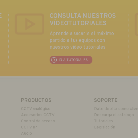
E
CONSULTA NUESTROS
VÍDEOTUTORIALES
Aprende a sacarle el máximo
partido a tus equipos con
nuestros video tutoriales
IR A TUTORIALES
PRODUCTOS
SOPORTE
CCTV analógico
Date de alta como clie
Accesorios CCTV
Descarga el catalogo
Control de acceso
Tutoriales
CCTV IP
Legislación
Audio