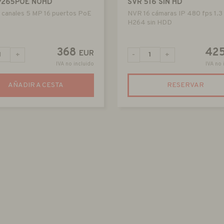
P265POE NOHD
SVR 516 SIN HD
 canales 5 MP 16 puertos PoE
NVR 16 cámaras IP 480 fps 1.
H264 sin HDD
368
42
EUR
+
-
+
IVA no incluido
IVA no 
AÑADIR A CESTA
RESERVAR