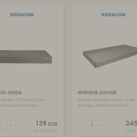
825-16HDA
NVR1828-02016B
 canales IP 1080P H264
NVR 16 entradas 1080P 1 x 4K.
No incluye disco duro
Alarmas. Analítica de vídeo.
139
34
EUR
+
-
+
IVA no incluido
IVA no 