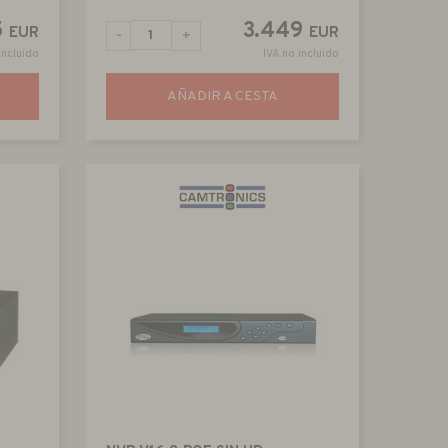
5
3.449
EUR
EUR
-
+
incluido
IVA no incluido
AÑADIR A CESTA