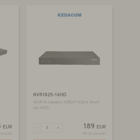
NVR1825-16HD
NVR 16 canales 1080P H264 Onvif
sin HDD
5
189
EUR
EUR
-
+
incluido
IVA no incluido