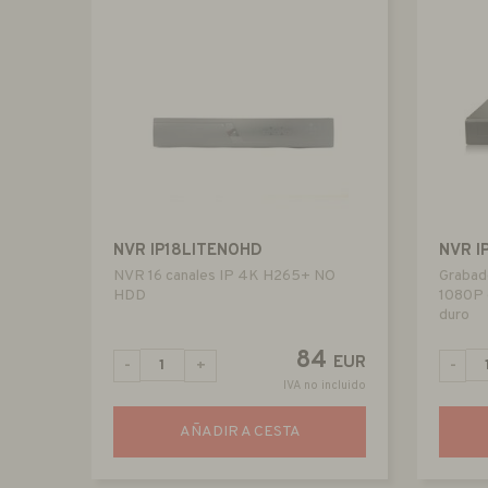
NVR IP18LITENOHD
NVR 
NVR 16 canales IP 4K H265+ NO
Grabado
HDD
1080P 
duro
84
EUR
-
+
-
IVA no incluido
AÑADIR A CESTA