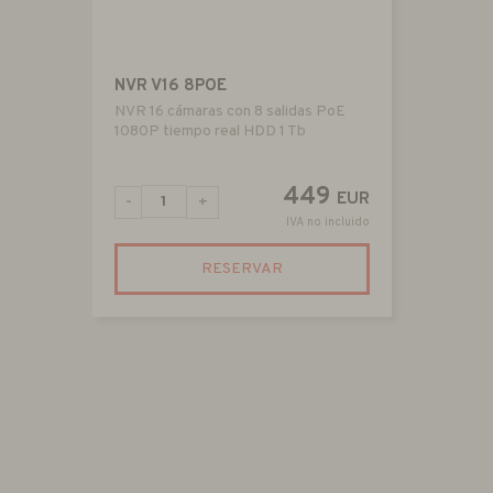
NVR V16 8POE
NVR 16 cámaras con 8 salidas PoE
1080P tiempo real HDD 1 Tb
449
EUR
-
+
IVA no incluido
RESERVAR