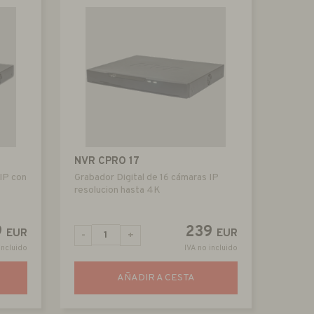
NVR CPRO 17
 IP con
Grabador Digital de 16 cámaras IP
resolucion hasta 4K
9
239
EUR
EUR
-
+
incluido
IVA no incluido
AÑADIR A CESTA