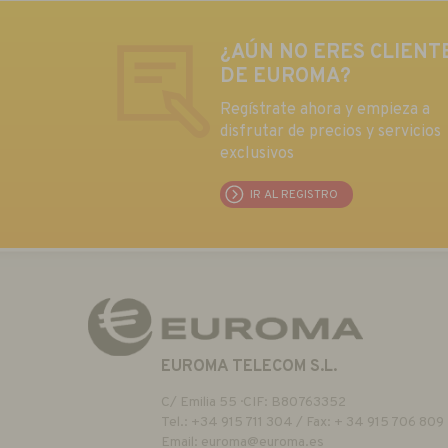
¿AÚN NO ERES CLIENT
DE EUROMA?
Regístrate ahora y empieza a
disfrutar de precios y servicios
exclusivos
IR AL REGISTRO
EUROMA TELECOM S.L.
C/ Emilia 55 · CIF: B80763352
Tel.: +34 915 711 304 / Fax: + 34 915 706 809
Email:
euroma@euroma.es