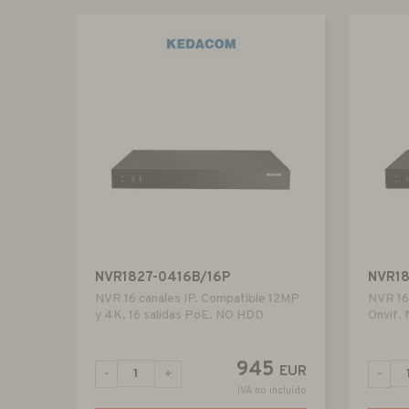
NVR1827-0416B/16P
NVR1
NVR 16 canales IP. Compatible 12MP
NVR 16
y 4K. 16 salidas PoE. NO HDD
Onvif. 
945
EUR
-
+
-
IVA no incluido