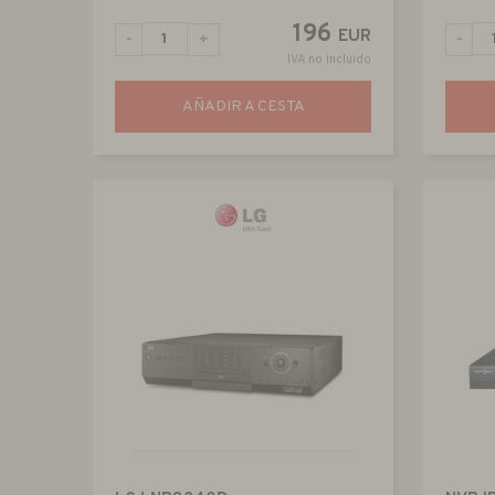
196
EUR
-
+
-
IVA no incluido
AÑADIR A CESTA