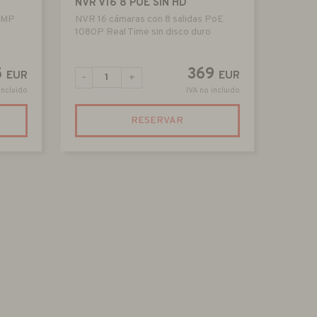
NVR V16 8 POE SIN HD
3 MP
NVR 16 cámaras con 8 salidas PoE
1080P Real Time sin disco duro
5
369
EUR
EUR
-
+
incluido
IVA no incluido
RESERVAR