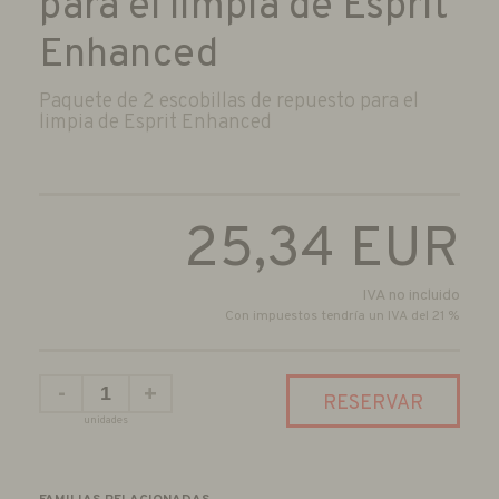
para el limpia de Esprit
Enhanced
Paquete de 2 escobillas de repuesto para el
limpia de Esprit Enhanced
25,34
EUR
IVA no incluido
Con impuestos tendría un IVA del 21 %
-
+
RESERVAR
unidades