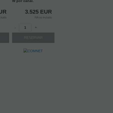
W por canal.
UR
3.525
EUR
cluido
IVA no incluido
-
+
RESERVAR