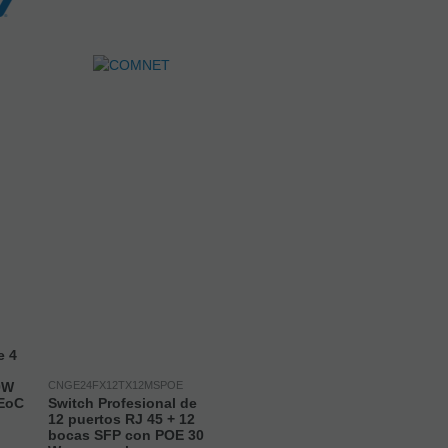
e 4
0W
CNGE24FX12TX12MSPOE
 EoC
Switch Profesional de
12 puertos RJ 45 + 12
bocas SFP con POE 30