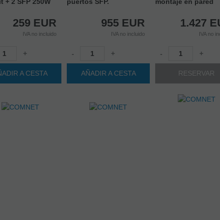
it + 2 SFP 250W
puertos SFP.
montaje en pared
259
EUR
955
EUR
1.427
E
IVA no incluido
IVA no incluido
IVA no in
+
-
+
-
+
ÑADIR A CESTA
AÑADIR A CESTA
RESERVAR