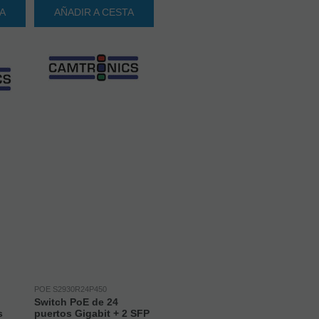
TA
AÑADIR A CESTA
POE S2930R24P450
Switch PoE de 24
s
puertos Gigabit + 2 SFP