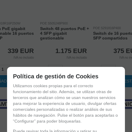
918R16P250W
POE S505248P900
 PoE gigabit
Switch 48 puertos PoE +
POE S291816P400
nable 16 puertos
4 SFP gigabit
Switch de 16 puert
FP
gestionable
SFP compartidos
339
EUR
1.175
EUR
375
E
IVA no incluido
IVA no incluido
IVA no in
+
-
+
-
+
Política de gestión de Cookies
ÑADIR A CESTA
AÑADIR A CESTA
AÑADIR A CES
Utilizamos cookies propias para el correcto
funcionamiento del sitio. Además, se utilizan otras de
terceros que analizan cómo se usan nuestros servicios
para mejorar la experiencia de usuario, divulgar ofertas
comerciales personalizadas o realizar análisis de sus
hábitos de navegación. Pulse el botón para aceptarlas o
“Configurar” para poder bloquearlas.
Puede revisar toda la información y retirar su