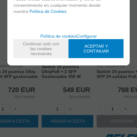
consentimiento en cualquier momento desde
nuestra
Política de Cookies
.
Política de cookies
Configurar
Continuar solo con
ACEPTAR Y
las cookies
CONTINUAR
necesarias
POE S2918R16U450
926R4U12P500
Switch 16 puertos
POE S292824P500
 24 puertos Ultra
UltraPoE + 2 SFP
Switch 24 puertos 
 4 SFP gestionable
Gestionable 450 W
SFP 24 salidas PoE
720
EUR
549
EUR
768
E
IVA no incluido
IVA no incluido
IVA no in
+
-
+
-
+
ÑADIR A CESTA
AÑADIR A CESTA
RESERVAR