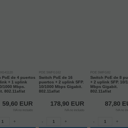
XG41120
POE SWFG162
POE SWFG82
h PoE de 4 puertos
Switch PoE de 16
Switch PoE de 8 pu
link + 1 uplink
puertos + 2 uplink SFP.
+ 2 uplink SFP. 10/
10/1000 Mbps.
10/1000 Mbps Gigabit.
Mbps Gigabit.
t. 802.11af/at
802.11af/at
802.11af/at
59,60
EUR
178,90
EUR
87,80
E
IVA no incluido
IVA no incluido
IVA no in
+
-
+
-
+