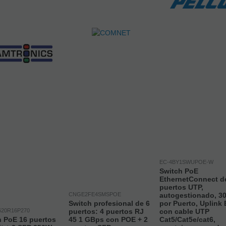
EC-4BY1SWUPOE-W
Switch PoE
EthernetConnect d
puertos UTP,
CNGE2FE4SMSPOE
autogestionado, 3
Switch profesional de 6
por Puerto, Uplink
620R16P270
puertos: 4 puertos RJ
con cable UTP
h PoE 16 puertos
45 1 GBps con POE + 2
Cat5/Cat5e/cat6,