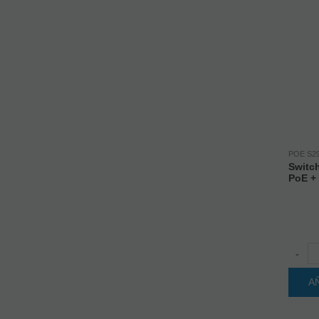
POE S2
Switch
PoE +
-
A