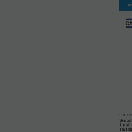
A
POE SW
Switch
1 upli
10/100