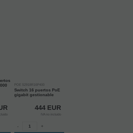
ertos
1000
POE S2918R16P400
Switch 16 puertos PoE
gigabit gestionable
UR
444
EUR
cluido
IVA no incluido
-
+