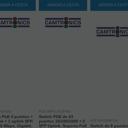
ÑADIR A CESTA
AÑADIR A CESTA
AÑADIR A CES
XG4165
POE SWFG 2422P400
 PoE 4 puertos +
Switch POE de 24
nk + 1 uplink SFP.
puertos 10/100/1000 + 2
POE S2910D8P150
0 Mbps. Gigabit.
SFP Uplink. Soporta PoE
Switch de 8 puerto