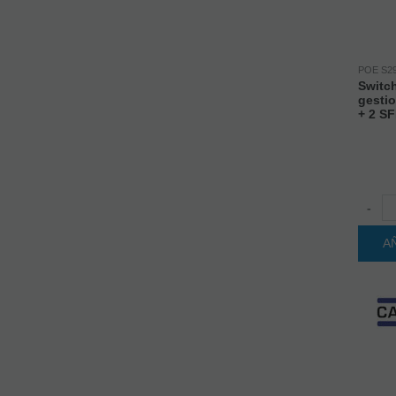
POE S2
Switch
gestio
+ 2 S
-
A