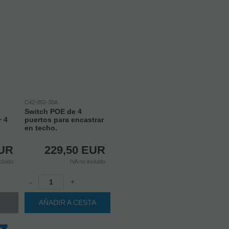
C42-050-30A
Switch POE de 4
+ 4
puertos para encastrar
en techo.
UR
229,50
EUR
cluido
IVA no incluido
-
+
AÑADIR A CESTA