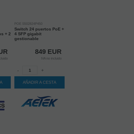
POE S502824P450
Switch 24 puertos PoE +
os + 2
4 SFP gigabit
gestionable
UR
849
EUR
cluido
IVA no incluido
-
+
TA
AÑADIR A CESTA