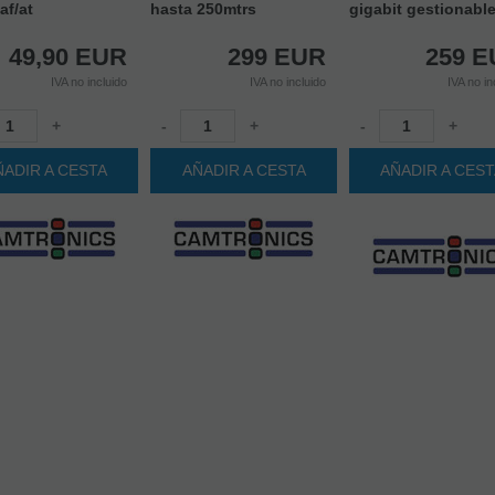
af/at
hasta 250mtrs
gigabit gestionabl
49,90
EUR
299
EUR
259
E
IVA no incluido
IVA no incluido
IVA no in
+
-
+
-
+
ÑADIR A CESTA
AÑADIR A CESTA
AÑADIR A CES