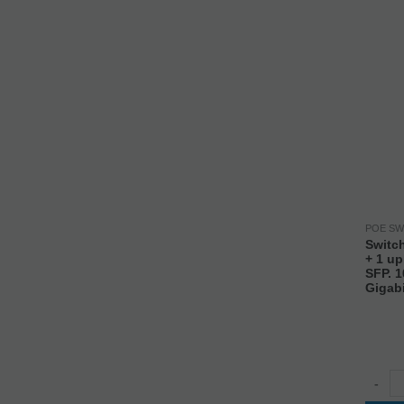
POE SW
Switc
+ 1 up
SFP. 
Gigabi
-