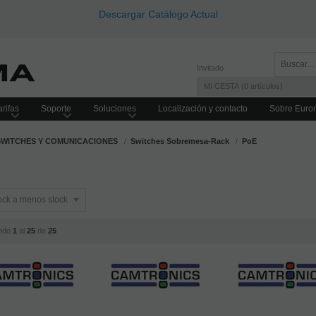
Descargar Catálogo Actual
Invitado
MI CESTA
0
artículos
rifas
Soporte
Soluciones
Localización y contacto
Sobre Euro
SWITCHES Y COMUNICACIONES
Switches Sobremesa-Rack
PoE
E
ndo
1
al
25
de
25