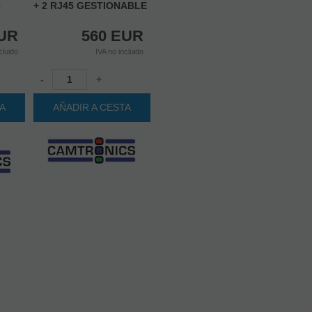
e
+ 2 RJ45 GESTIONABLE
UR
560
EUR
cluido
IVA no incluido
-
+
TA
AÑADIR A CESTA