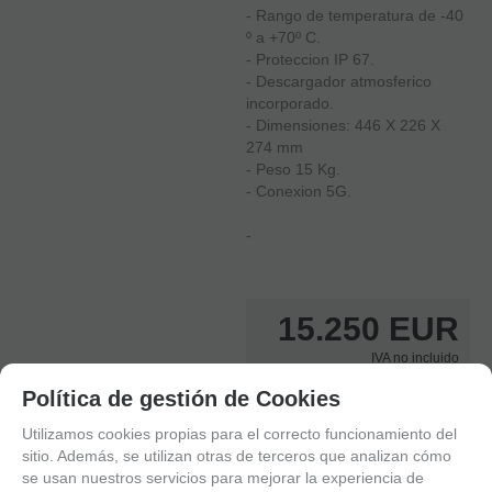
- Rango de temperatura de -40
º a +70º C.
- Proteccion IP 67.
- Descargador atmosferico
incorporado.
- Dimensiones: 446 X 226 X
274 mm
- Peso 15 Kg.
- Conexion 5G.
-
15.250
EUR
IVA no incluido
Con impuestos tendría un IVA del
Política de gestión de Cookies
21 %
Utilizamos cookies propias para el correcto funcionamiento del
-
+
sitio. Además, se utilizan otras de terceros que analizan cómo
unidades
se usan nuestros servicios para mejorar la experiencia de