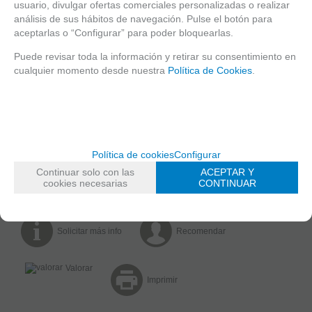
usuario, divulgar ofertas comerciales personalizadas o realizar
RESERVAR
análisis de sus hábitos de navegación. Pulse el botón para
aceptarlas o “Configurar” para poder bloquearlas.
Puede revisar toda la información y retirar su consentimiento en
cualquier momento desde nuestra
Política de Cookies
.
ENLACES RELACIONADOS
Folleto
MARCA
KEDACOM
FAMILIAS RELACIONADAS
CCTV IP
Motorizadas 4K
Política de cookies
Configurar
Continuar solo con las
ACEPTAR Y
SOLUCIONES INOX Y MARINAS
cookies necesarias
CONTINUAR
Solicitar más info
Recomendar
Valorar
Imprimir