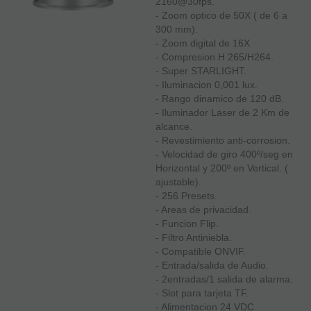
2160@30fps.
- Zoom optico de 50X ( de 6 a
300 mm).
- Zoom digital de 16X
- Compresion H 265/H264.
- Super STARLIGHT.
- Iluminacion 0,001 lux.
- Rango dinamico de 120 dB.
- Iluminador Laser de 2 Km de
alcance.
- Revestimiento anti-corrosion.
- Velocidad de giro 400º/seg en
Horizontal y 200º en Vertical. (
ajustable).
- 256 Presets.
- Areas de privacidad.
- Funcion Flip.
- Filtro Antiniebla.
- Compatible ONVIF.
- Entrada/salida de Audio.
- 2entradas/1 salida de alarma.
- Slot para tarjeta TF.
- Alimentacion 24 VDC