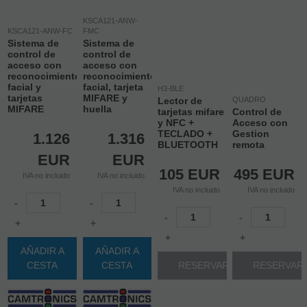
KSCA121-ANW-
KSCA121-ANW-FC
FMC
Sistema de
Sistema de
control de
control de
acceso con
acceso con
reconocimiento
reconocimiento
facial y
facial, tarjeta
H3-BLE
tarjetas
MIFARE y
Lector de
QUADRO
MIFARE
huella
tarjetas mifare
Control de
y NFC +
Acceso con
TECLADO +
Gestion
1.126
1.316
BLUETOOTH
remota
EUR
EUR
105
EUR
495
EUR
IVA no incluido
IVA no incluido
IVA no incluido
IVA no incluido
-
-
-
-
+
+
+
+
AÑADIR A
AÑADIR A
CESTA
CESTA
RESERVAR
RESERVAR