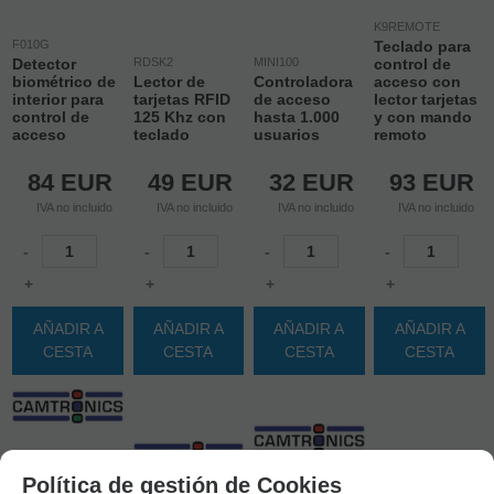
K9REMOTE
F010G
Teclado para
Detector
RDSK2
MINI100
control de
biométrico de
Lector de
Controladora
acceso con
interior para
tarjetas RFID
de acceso
lector tarjetas
control de
125 Khz con
hasta 1.000
y con mando
acceso
teclado
usuarios
remoto
84
EUR
49
EUR
32
EUR
93
EUR
IVA no incluido
IVA no incluido
IVA no incluido
IVA no incluido
-
-
-
-
+
+
+
+
AÑADIR A
AÑADIR A
AÑADIR A
AÑADIR A
CESTA
CESTA
CESTA
CESTA
Política de gestión de Cookies