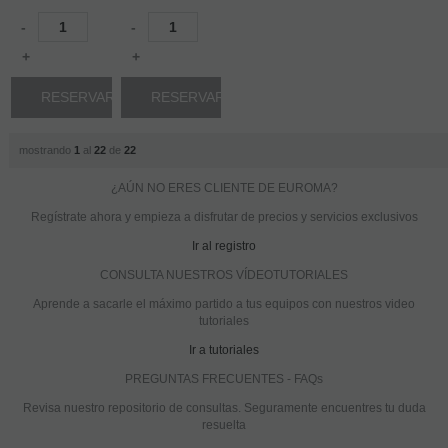
-
-
+
+
RESERVAR
RESERVAR
mostrando
1
al
22
de
22
¿AÚN NO ERES CLIENTE DE EUROMA?
Regístrate ahora y empieza a disfrutar de precios y servicios exclusivos
Ir al registro
CONSULTA NUESTROS VÍDEOTUTORIALES
Aprende a sacarle el máximo partido a tus equipos con nuestros video
tutoriales
Ir a tutoriales
PREGUNTAS FRECUENTES - FAQs
Revisa nuestro repositorio de consultas. Seguramente encuentres tu duda
resuelta