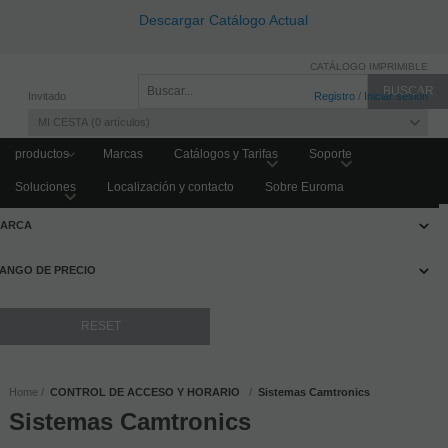
Descargar Catálogo Actual
CATÁLOGO IMPRIMIBLE
Invitado
Registro
/
Iniciar sesión
MI CESTA
0
artículos
productos
Marcas
Catálogos y Tarifas
Soporte
Soluciones
Localización y contacto
Sobre Euroma
FILTRAR PRODUCTOS
ARCA
ANGO DE PRECIO
Home
CONTROL DE ACCESO Y HORARIO
Sistemas Camtronics
Sistemas Camtronics