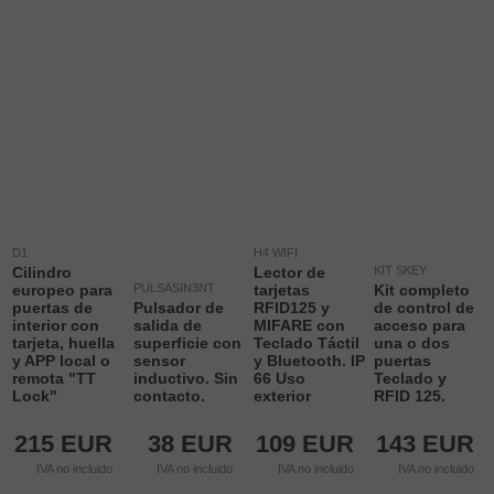
D1
H4 WIFI
Cilindro
Lector de
KIT SKEY
europeo para
PULSASIN3NT
tarjetas
Kit completo
puertas de
Pulsador de
RFID125 y
de control de
interior con
salida de
MIFARE con
acceso para
tarjeta, huella
superficie con
Teclado Táctil
una o dos
y APP local o
sensor
y Bluetooth. IP
puertas
remota "TT
inductivo. Sin
66 Uso
Teclado y
Lock"
contacto.
exterior
RFID 125.
215
EUR
38
EUR
109
EUR
143
EUR
IVA no incluido
IVA no incluido
IVA no incluido
IVA no incluido