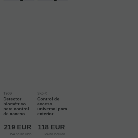
T90G
SK6-X
Detector
Control de
biométrico
acceso
para control
universal para
de acceso
exterior
219
EUR
118
EUR
IVA no incluido
IVA no incluido