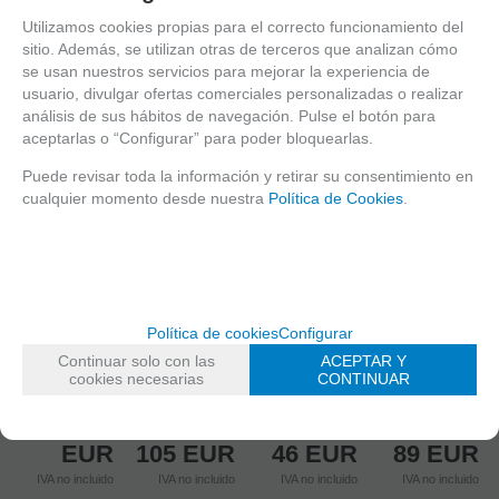
Utilizamos cookies propias para el correcto funcionamiento del
sitio. Además, se utilizan otras de terceros que analizan cómo
se usan nuestros servicios para mejorar la experiencia de
usuario, divulgar ofertas comerciales personalizadas o realizar
análisis de sus hábitos de navegación. Pulse el botón para
aceptarlas o “Configurar” para poder bloquearlas.
Puede revisar toda la información y retirar su consentimiento en
cualquier momento desde nuestra
Política de Cookies
.
SK2-EMF
Lector de
RDS2
tarjetas EM
SF1
LECTOR PARA
125 + MIFARE
Política de cookies
Configurar
Lector
CONECTAR
y teclado.
biométrico
CON
SC002W
Hasta 1000
Continuar solo con las
ACEPTAR Y
huella + tarjeta
CONTROLADORA
Minicontrolado
usuarios.
cookies necesarias
CONTINUAR
RFID125 para
DE CONTROL
de dos
exterior
DE ACCESO
puertas WiFi
48,40
EUR
105
EUR
46
EUR
89
EUR
IVA no incluido
IVA no incluido
IVA no incluido
IVA no incluido