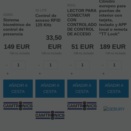
Cilindro
RDS1
europeo para
LECTOR PARA
puertas de
S2 LITE
A200G
CONECTAR
interior con
Control de
Sistema
CON
tarjeta,
acceso RFID
biométrico de
CONTROLADORA
teclado y APP
125 KHz
control de
DE CONTROL
local o remota
presencia
DE ACCESO
"TT Lock"
33,50
149
EUR
EUR
51
EUR
189
EUR
IVA no incluido
IVA no incluido
IVA no incluido
IVA no incluido
-
-
-
-
+
+
+
+
AÑADIR A
AÑADIR A
AÑADIR A
AÑADIR A
CESTA
CESTA
CESTA
CESTA