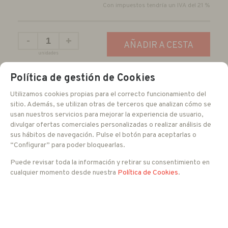
Con impuestos tendría un IVA del 21 %
-
+
AÑADIR A CESTA
unidades
Política de gestión de Cookies
DESCRIPCIÓN LARGA
Utilizamos cookies propias para el correcto funcionamiento del
sitio. Además, se utilizan otras de terceros que analizan cómo se
usan nuestros servicios para mejorar la experiencia de usuario,
Speed Dome IP profesional
divulgar ofertas comerciales personalizadas o realizar análisis de
IR con alcance 150 metros
sus hábitos de navegación. Pulse el botón para aceptarlas o
Compresión de vídeo H.265, H.264, MJPEG
“Configurar” para poder bloquearlas.
Giro vertical de +15º a -90º
Puede revisar toda la información y retirar su consentimiento en
WDR hasta 100 dB
cualquier momento desde nuestra
Política de Cookies
.
Detección de movimiento
Detección de sabotaje
Tecnología Smart Compression de Pelco (ahorra hasta
un 70% de espacio)
Resolución 1080P @ 60 fps