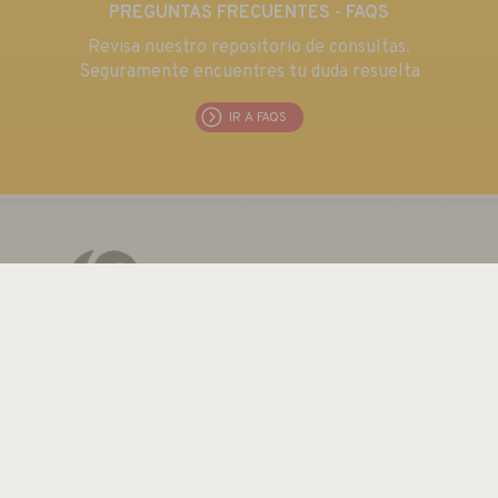
PREGUNTAS FRECUENTES - FAQS
Revisa nuestro repositorio de consultas.
Seguramente encuentres tu duda resuelta
IR A FAQS
EUROMA TELECOM S.L.
C/ Emilia 55 · CIF: B80763352
Tel.: +34 915 711 304 / Fax: + 34 915 706 809
Email:
euroma@euroma.es