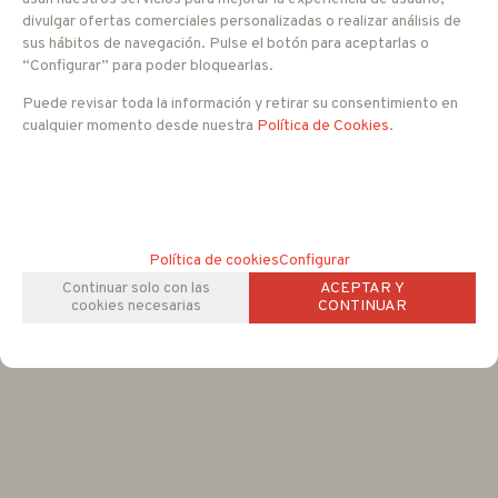
divulgar ofertas comerciales personalizadas o realizar análisis de
IVA no incluido
sus hábitos de navegación. Pulse el botón para aceptarlas o
Con impuestos tendría un IVA del 21 %
“Configurar” para poder bloquearlas.
Puede revisar toda la información y retirar su consentimiento en
cualquier momento desde nuestra
Política de Cookies
.
-
+
AÑADIR A CESTA
unidades
FAMILIAS RELACIONADAS
Política de cookies
Configurar
PoE
Continuar solo con las
ACEPTAR Y
cookies necesarias
CONTINUAR