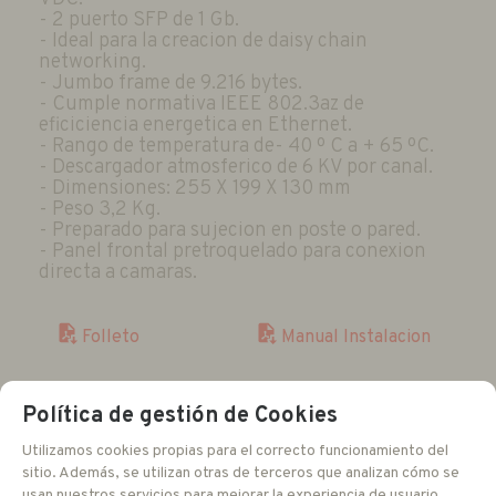
- 2 puerto SFP de 1 Gb.
- Ideal para la creacion de daisy chain
networking.
- Jumbo frame de 9.216 bytes.
- Cumple normativa IEEE 802.3az de
eficiciencia energetica en Ethernet.
- Rango de temperatura de- 40 º C a + 65 ºC.
- Descargador atmosferico de 6 KV por canal.
- Dimensiones: 255 X 199 X 130 mm
- Peso 3,2 Kg.
- Preparado para sujecion en poste o pared.
- Panel frontal pretroquelado para conexion
directa a camaras.
Manual Instalacion
Folleto
Entrega 24/48 h
Política de gestión de Cookies
Utilizamos cookies propias para el correcto funcionamiento del
699
EUR
sitio. Además, se utilizan otras de terceros que analizan cómo se
usan nuestros servicios para mejorar la experiencia de usuario,