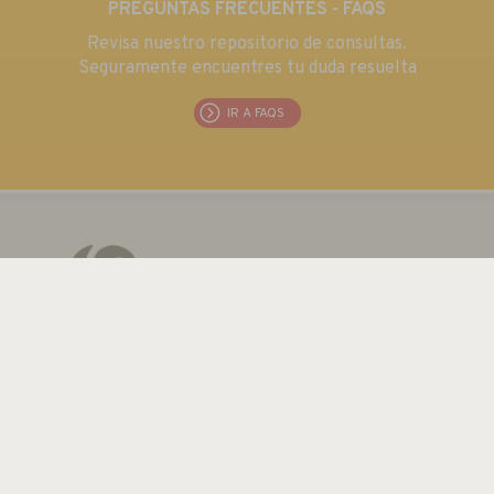
PREGUNTAS FRECUENTES - FAQS
Revisa nuestro repositorio de consultas.
Seguramente encuentres tu duda resuelta
IR A FAQS
EUROMA TELECOM S.L.
C/ Emilia 55 · CIF: B80763352
Tel.: +34 915 711 304 / Fax: + 34 915 706 809
Email:
euroma@euroma.es