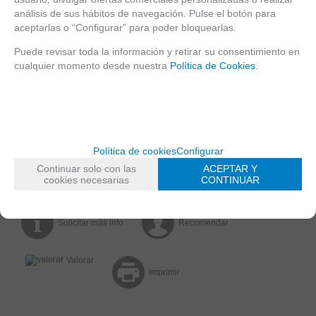
AÑADIR A CESTA
análisis de sus hábitos de navegación. Pulse el botón para
aceptarlas o “Configurar” para poder bloquearlas.
Puede revisar toda la información y retirar su consentimiento en
cualquier momento desde nuestra
Política de Cookies
.
ENLACES RELACIONADOS
Folleto
Manual Instalacion
MARCA
AETEK
FAMILIAS RELACIONADAS
Política de cookies
Configurar
PoE
Continuar solo con las
ACEPTAR Y
cookies necesarias
CONTINUAR
Solicitar más info
Recomendar
Valorar
Imprimir