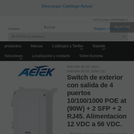
Descargar Catálogo Actual
CATÁLOGO IMPRIMIBLE
Invitado
Registro
/
Iniciar sesión
MI CESTA
0
artículos
productos
Marcas
Catálogos y Tarifas
Soporte
Soluciones
Localización y contacto
Sobre Euroma
Home
SWITCHES Y COMUNICACIONES
Switches Exteriores
PoE
H40-044-30-DC (Ref.)
H40-044-30-DC (EAN-13)
Switch de exterior
con salida de 4
puertos
10/100/1000 POE at
(90W) + 2 SFP + 2
RJ45. Alimentacion
12 VDC a 56 VDC.
- Switch en carcasa exterior con