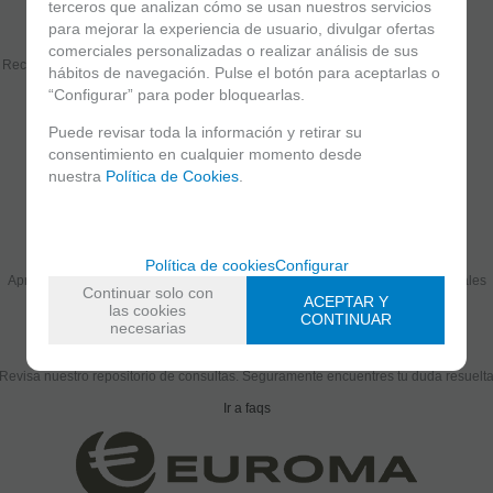
terceros que analizan cómo se usan nuestros servicios
para mejorar la experiencia de usuario, divulgar ofertas
comerciales personalizadas o realizar análisis de sus
Recomendar
Valorar
Imprimir
hábitos de navegación. Pulse el botón para aceptarlas o
“Configurar” para poder bloquearlas.
Puede revisar toda la información y retirar su
consentimiento en cualquier momento desde
¿AÚN NO ERES CLIENTE DE EUROMA?
nuestra
Política de Cookies
.
Regístrate ahora y empieza a disfrutar de precios y servicios exclusivos
Ir al registro
CONSULTA NUESTROS VÍDEOTUTORIALES
Política de cookies
Configurar
Aprende a sacarle el máximo partido a tus equipos con nuestros video tutoriales
Continuar solo con
ACEPTAR Y
las cookies
Ir a tutoriales
CONTINUAR
necesarias
PREGUNTAS FRECUENTES - FAQs
Revisa nuestro repositorio de consultas. Seguramente encuentres tu duda resuelt
Ir a faqs