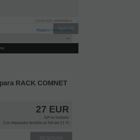
CATÁLOGO IMPRIMIBLE
Registro
/
Iniciar sesión
ma
ot para RACK COMNET
27
EUR
IVA no incluido
Con impuestos tendría un IVA del 21 %
RESERVAR