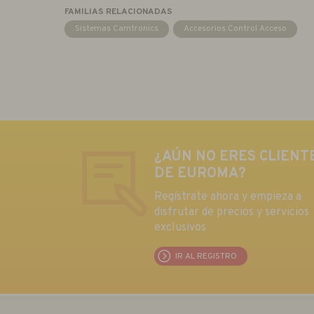
FAMILIAS RELACIONADAS
Sistemas Camtronics
Accesorios Control Acceso
¿AÚN NO ERES CLIENT
DE EUROMA?
Regístrate ahora y empieza a
disfrutar de precios y servicios
exclusivos
IR AL REGISTRO