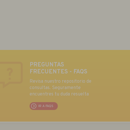
PREGUNTAS
FRECUENTES - FAQS
Revisa nuestro repositorio de
consultas. Seguramente
encuentres tu duda resuelta
IR A FAQS