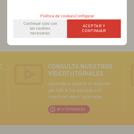
Política de cookies
Configurar
Continuar solo con
ACEPTAR Y
las cookies
CONTINUAR
necesarias
E
CONSULTA NUESTROS
VÍDEOTUTORIALES
Aprende a sacarle el máximo
partido a tus equipos con
nuestros video tutoriales
IR A TUTORIALES