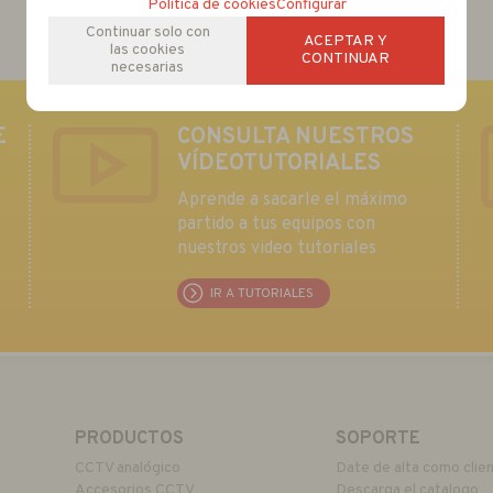
Política de cookies
Configurar
Continuar solo con
ACEPTAR Y
las cookies
CONTINUAR
necesarias
E
CONSULTA NUESTROS
VÍDEOTUTORIALES
Aprende a sacarle el máximo
partido a tus equipos con
nuestros video tutoriales
IR A TUTORIALES
PRODUCTOS
SOPORTE
CCTV analógico
Date de alta como clie
Accesorios CCTV
Descarga el catalogo