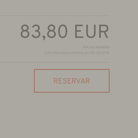
83,80
EUR
IVA no incluido
Con impuestos tendría un IVA del 21 %
RESERVAR