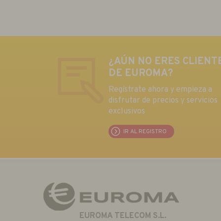
¿AÚN NO ERES CLIENT
DE EUROMA?
Regístrate ahora y empieza a
disfrutar de precios y servicios
exclusivos
IR AL REGISTRO
EUROMA TELECOM S.L.