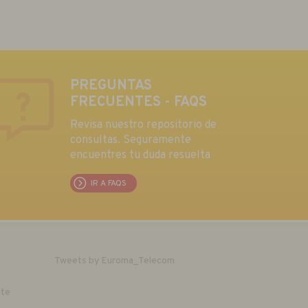
PREGUNTAS
FRECUENTES - FAQS
Revisa nuestro repositorio de
consultas. Seguramente
encuentres tu duda resuelta
IR A FAQS
Tweets by Euroma_Telecom
nte