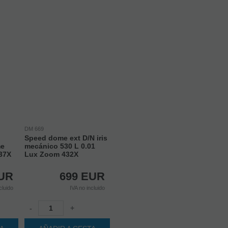
DM 669
Speed dome ext D/N iris
me
mecánico 530 L 0.01
 37X
Lux Zoom 432X
UR
699
EUR
cluido
IVA no incluido
-
+