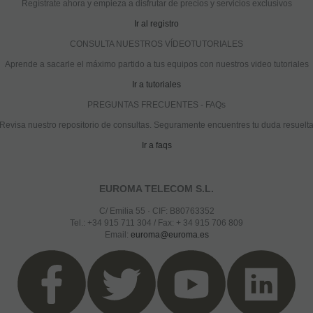
Regístrate ahora y empieza a disfrutar de precios y servicios exclusivos
Ir al registro
CONSULTA NUESTROS VÍDEOTUTORIALES
Aprende a sacarle el máximo partido a tus equipos con nuestros video tutoriales
Ir a tutoriales
PREGUNTAS FRECUENTES - FAQs
Revisa nuestro repositorio de consultas. Seguramente encuentres tu duda resuelt
Ir a faqs
EUROMA TELECOM S.L.
C/ Emilia 55 · CIF: B80763352
Tel.: +34 915 711 304 / Fax: + 34 915 706 809
Email:
euroma@euroma.es