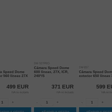
DM S27PRO
Cámara Speed Dome
DM 657
a Speed Dome
600 líneas, 27X, ICR,
Cámara Speed Do
or 560 líneas 27X
240º/S
exterior 650 líneas
499
EUR
371
EUR
599
E
IVA no incluido
IVA no incluido
IVA no in
+
-
+
-
+