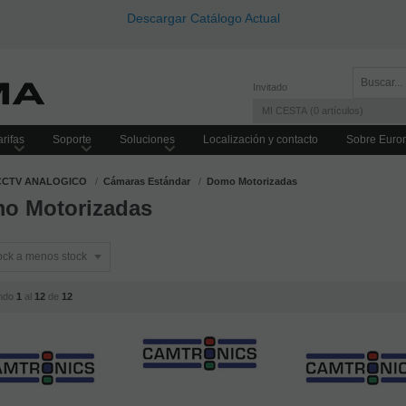
Descargar Catálogo Actual
Invitado
MI CESTA
0
artículos
rifas
Soporte
Soluciones
Localización y contacto
Sobre Euro
CCTV ANALOGICO
Cámaras Estándar
Domo Motorizadas
o Motorizadas
ndo
1
al
12
de
12