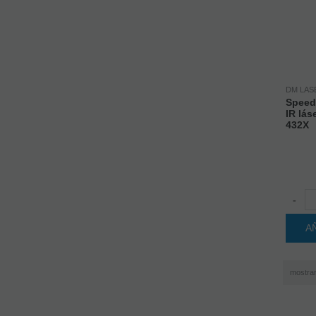
DM LAS
Speed
IR lá
432X
-
A
mostra