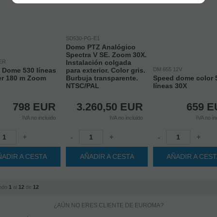
SD530-PG-E1
Domo PTZ Analógico
Spectra V SE. Zoom 30X.
ER
Instalación colgada
 Dome 530 líneas
para exterior. Color gris.
DM 655 12V
ser 180 m Zoom
Burbuja transparente.
Speed dome color 
NTSC/PAL
líneas 30X
798
EUR
3.260,50
EUR
659
E
IVA no incluido
IVA no incluido
IVA no in
+
-
+
-
+
ÑADIR A CESTA
AÑADIR A CESTA
AÑADIR A CES
ndo
1
al
12
de
12
¿AÚN NO ERES CLIENTE DE EUROMA?