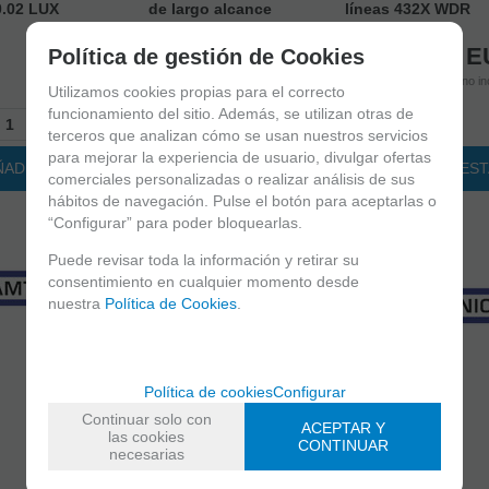
0.02 LUX
de largo alcance
líneas 432X WDR
425
EUR
639
EUR
735
E
Política de gestión de Cookies
IVA no incluido
IVA no incluido
IVA no in
Utilizamos cookies propias para el correcto
funcionamiento del sitio. Además, se utilizan otras de
+
-
+
-
+
terceros que analizan cómo se usan nuestros servicios
para mejorar la experiencia de usuario, divulgar ofertas
ÑADIR A CESTA
AÑADIR A CESTA
AÑADIR A CES
comerciales personalizadas o realizar análisis de sus
hábitos de navegación. Pulse el botón para aceptarlas o
“Configurar” para poder bloquearlas.
Puede revisar toda la información y retirar su
consentimiento en cualquier momento desde
nuestra
Política de Cookies
.
Política de cookies
Configurar
Continuar solo con
ACEPTAR Y
las cookies
CONTINUAR
necesarias