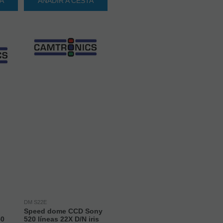
TA
AÑADIR A CESTA
DM S22E
Speed dome CCD Sony
50
520 líneas 22X D/N iris