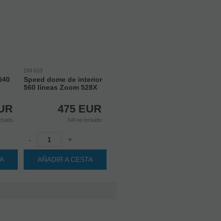
DM 633
540
Speed dome de interior
560 líneas Zoom 528X
UR
475
EUR
cluido
IVA no incluido
-
+
TA
AÑADIR A CESTA