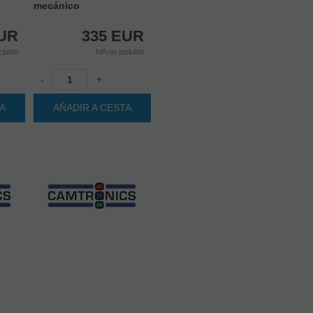
mecánico
UR
335
EUR
cluido
IVA no incluido
-
+
TA
AÑADIR A CESTA