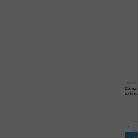
DM 651
Cámar
exteri
-