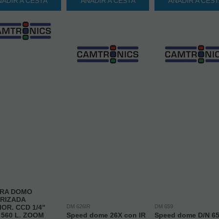
ÑADIR A CESTA
AÑADIR A CESTA
AÑADIR A CES
RA DOMO
RIZADA
IOR. CCD 1/4"
DM 626IR
DM 659
 560 L. ZOOM
Speed dome 26X con IR
Speed dome D/N 6