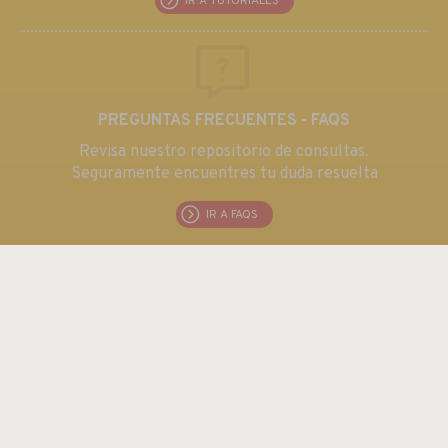
IR A TUTORIALES
PREGUNTAS FRECUENTES - FAQS
Revisa nuestro repositorio de consultas.
Seguramente encuentres tu duda resuelta
IR A FAQS
EUROMA TELECOM S.L.