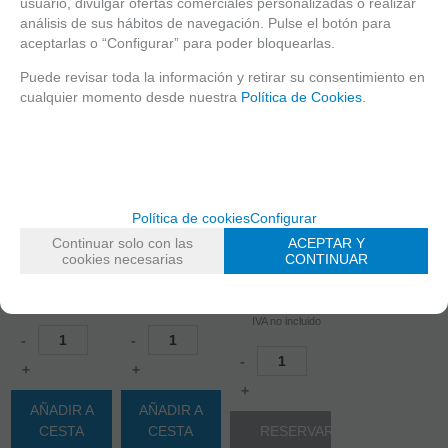
usuario, divulgar ofertas comerciales personalizadas o realizar
análisis de sus hábitos de navegación. Pulse el botón para
aceptarlas o “Configurar” para poder bloquearlas.
Puede revisar toda la información y retirar su consentimiento en
cualquier momento desde nuestra
Política de Cookies
.
4G210M
Cámara
KP-NATURE
motorizada
Camara de
3G/4G 1080P
4G CAR
Grabacion
Política de cookies
Configurar
5X ZOOM
Camara 4G
exterior con
ÓPTICO
para coches.
panel solar y 4
Continuar solo con las
ACEPTAR Y
G
cookies necesarias
CONTINUAR
259
EUR
156
EUR
145
EUR
IVA no incluido
IVA no incluido
IVA no incluido
-
-
-
+
+
+
AÑADIR A
AÑADIR A
CESTA
CESTA
RESERVAR