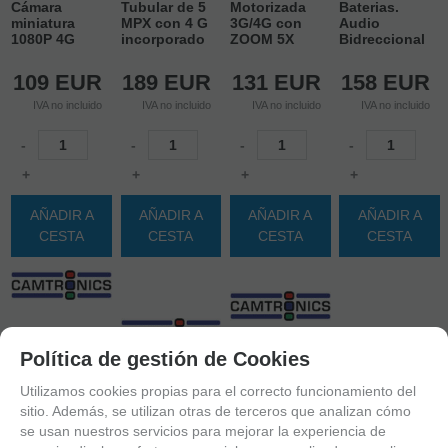
Cámara
Tubular de 5
Motorizada
Baterias.
miniatura
MPX con 4 G
3G/4G con
Audio
1080P 4G
incorporado
ZOOM 5X
Bidreccional
109
EUR
189
EUR
131
EUR
158
EUR
IVA no incluido
IVA no incluido
IVA no incluido
IVA no incluido
-
-
-
-
+
+
+
+
AÑADIR A
AÑADIR A
AÑADIR A
AÑADIR A
CESTA
CESTA
CESTA
CESTA
Política de gestión de Cookies
Utilizamos cookies propias para el correcto funcionamiento del
sitio. Además, se utilizan otras de terceros que analizan cómo
se usan nuestros servicios para mejorar la experiencia de