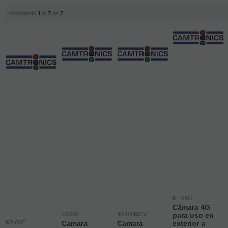
mostrando
1
al
7
de
7
KP X4G
Cámara 4G
4G500
4G100MOV
para uso en
KP-G9T
Camara
Camara
exterior a