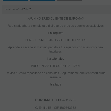
mostrando
1
al
7
de
7
¿AÚN NO ERES CLIENTE DE EUROMA?
Regístrate ahora y empieza a disfrutar de precios y servicios exclusivos
Ir al registro
CONSULTA NUESTROS VÍDEOTUTORIALES
Aprende a sacarle el máximo partido a tus equipos con nuestros video
tutoriales
Ir a tutoriales
PREGUNTAS FRECUENTES - FAQs
Revisa nuestro repositorio de consultas. Seguramente encuentres tu duda
resuelta
Ir a faqs
EUROMA TELECOM S.L.
C/ Emilia 55 · CIF: B80763352