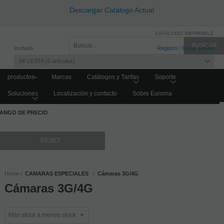
Descargar Catálogo Actual
CATÁLOGO IMPRIMIBLE
Invitado
Registro
/
Iniciar sesión
MI CESTA
0
artículos
productos
Marcas
Catálogos y Tarifas
Soporte
Soluciones
Localización y contacto
Sobre Euroma
FILTRAR PRODUCTOS
ANGO DE PRECIO
Home
CAMARAS ESPECIALES
Cámaras 3G/4G
Cámaras 3G/4G