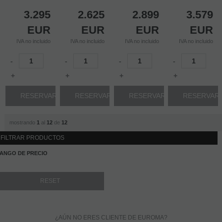
3.295
2.625
2.899
3.579
EUR
EUR
EUR
EUR
IVA no incluido
IVA no incluido
IVA no incluido
IVA no incluido
-
-
-
-
+
+
+
+
RESERVAR
RESERVAR
RESERVAR
RESERVAR
mostrando
1
al
12
de
12
FILTRAR PRODUCTOS
ANGO DE PRECIO
¿AÚN NO ERES CLIENTE DE EUROMA?