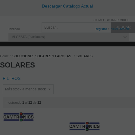
Descargar Catálogo Actual
CATÁLOGO IMPRIMIBLE
Invitado
Registro
/
Iniciar sesión
MI CESTA
0
artículos
Home
SOLUCIONES SOLARES Y FAROLAS
SOLARES
SOLARES
FILTROS
mostrando
1
al
12
de
12