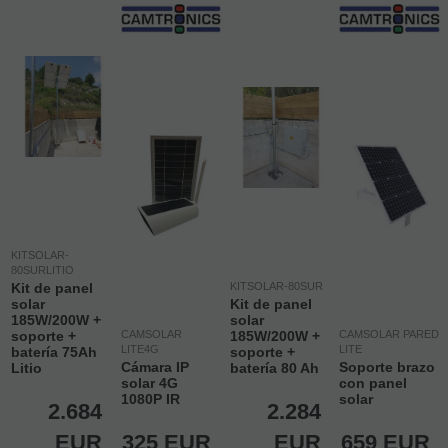
KITSOLAR-
80SURLITIO
Kit de panel
KITSOLAR-80SUR
solar
Kit de panel
185W/200W +
solar
soporte +
CAMSOLAR
185W/200W +
CAMSOLAR PARED
LITE4G
LITE
batería 75Ah
soporte +
Cámara IP
Soporte brazo
Litio
batería 80 Ah
solar 4G
con panel
1080P IR
solar
2.684
2.284
EUR
325
EUR
EUR
659
EUR