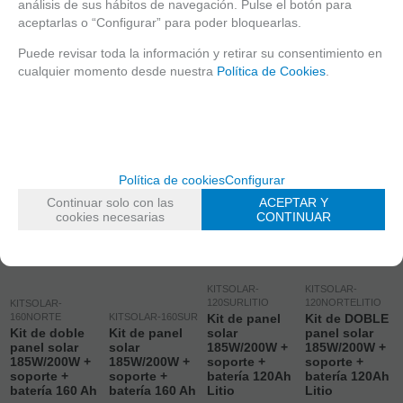
análisis de sus hábitos de navegación. Pulse el botón para
aceptarlas o “Configurar” para poder bloquearlas.
Puede revisar toda la información y retirar su consentimiento en
cualquier momento desde nuestra
Política de Cookies
.
Política de cookies
Configurar
Continuar solo con las
ACEPTAR Y
cookies necesarias
CONTINUAR
KITSOLAR-
KITSOLAR-
120SURLITIO
120NORTELITIO
KITSOLAR-
160NORTE
KITSOLAR-160SUR
Kit de panel
Kit de DOBLE
Kit de doble
Kit de panel
solar
panel solar
panel solar
solar
185W/200W +
185W/200W +
185W/200W +
185W/200W +
soporte +
soporte +
soporte +
soporte +
batería 120Ah
batería 120Ah
batería 160 Ah
batería 160 Ah
Litio
Litio