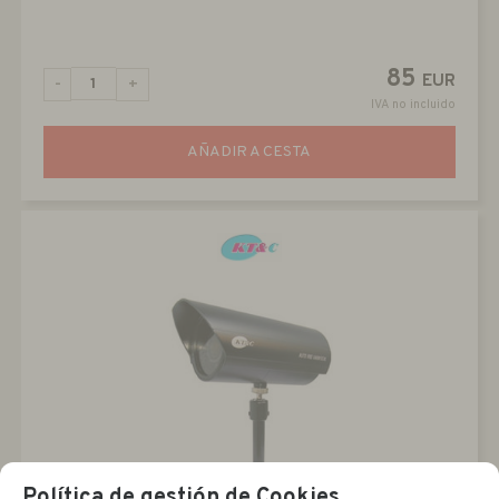
85
EUR
-
+
IVA no incluido
AÑADIR A CESTA
Política de gestión de Cookies