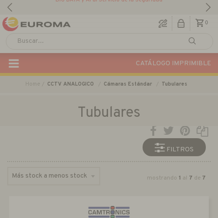
BIG DATA y AI al Servicio de la Seguridad
0
CATÁLOGO IMPRIMIBLE
Home
CCTV ANALOGICO
Cámaras Estándar
Tubulares
Tubulares
FILTROS
mostrando
1
al
7
de
7