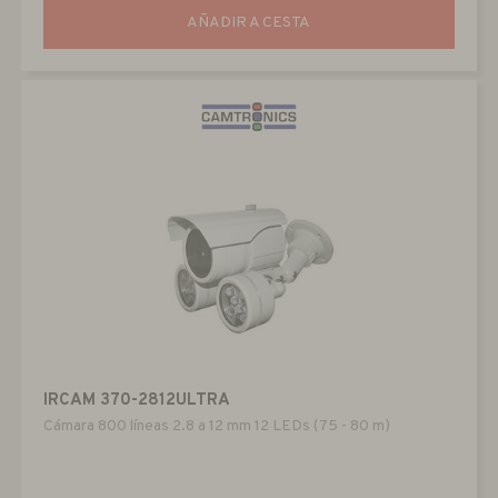
AÑADIR A CESTA
IRCAM 370-2812ULTRA
Cámara 800 líneas 2.8 a 12 mm 12 LEDs (75 - 80 m)