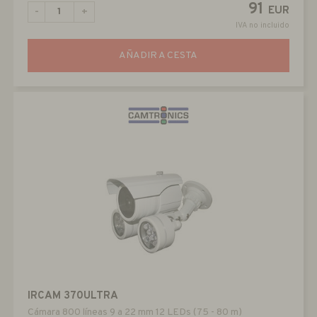
91
EUR
-
+
IVA no incluido
AÑADIR A CESTA
IRCAM 370ULTRA
Cámara 800 líneas 9 a 22 mm 12 LEDs (75 - 80 m)