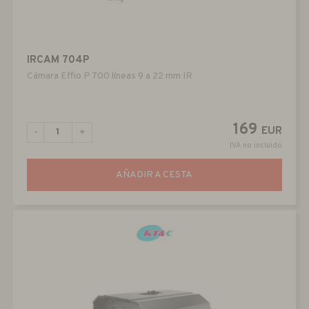
IRCAM 704P
Cámara Effio P 700 líneas 9 a 22 mm IR
169
EUR
-
+
IVA no incluido
AÑADIR A CESTA