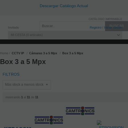
Descargar Catálogo Actual
CATÁLOGO IMPRIMIBLE
Invitado
Registro
/
Iniciar sesión
MI CESTA
0
artículos
Home
CCTV IP
Cámaras 3 a 5 Mpx
Box 3 a 5 Mpx
Box 3 a 5 Mpx
FILTROS
mostrando
1
al
11
de
11