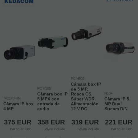
PC H509
Cámara box IP
PC H505
de 5 MP.
Cámara box IP
Rosca CS.
N10F
IPC143-HN
5 MPX con
Súper WDR.
Cámara IP 5
Cámara IP box
entrada de
Alimentación
MP Dual
4 MP
audio
12 V DC
Stream D/N
375
EUR
358
EUR
319
EUR
221
EUR
IVA no incluido
IVA no incluido
IVA no incluido
IVA no incluido