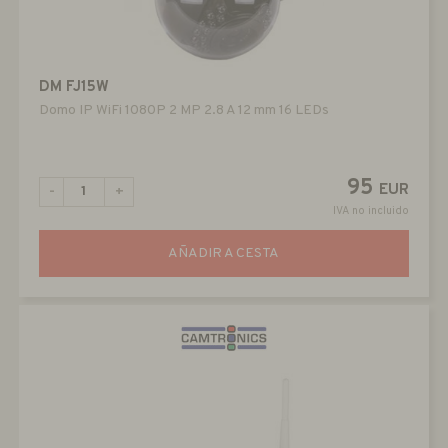
DM FJ15W
Domo IP WiFi 1080P 2 MP 2.8 A 12 mm 16 LEDs
95
EUR
-
+
IVA no incluido
AÑADIR A CESTA