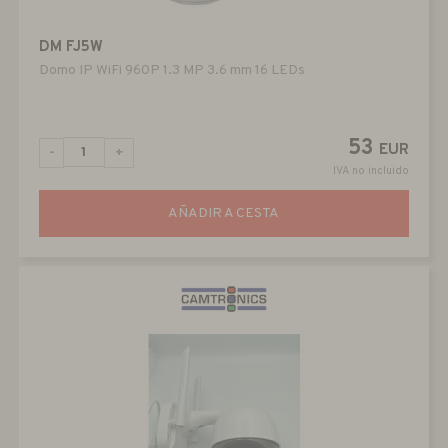
DM FJ5W
Domo IP WiFi 960P 1.3 MP 3.6 mm 16 LEDs
53
EUR
-
+
IVA no incluido
AÑADIR A CESTA