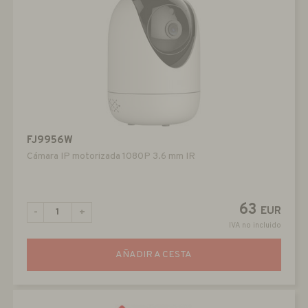
FJ9956W
Cámara IP motorizada 1080P 3.6 mm IR
63
EUR
-
+
IVA no incluido
AÑADIR A CESTA