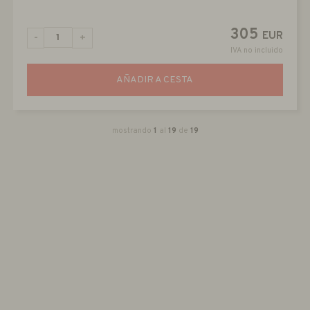
305
EUR
-
+
IVA no incluido
AÑADIR A CESTA
mostrando
1
al
19
de
19