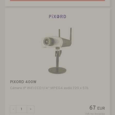
PIXORD 400W
Cámara IP WiFi CCD 1/4" MPEG4 audio 720 x 576
67
EUR
-
+
IVA no incluido