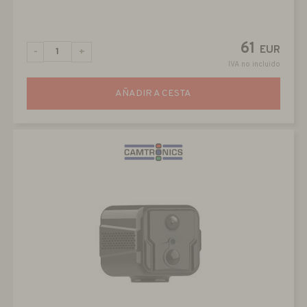
61
EUR
-
+
IVA no incluido
AÑADIR A CESTA