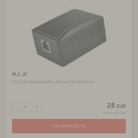
PLC JF
PLC para transmisión LAN por red eléctrica
28
EUR
-
+
IVA no incluido
AÑADIR A CESTA