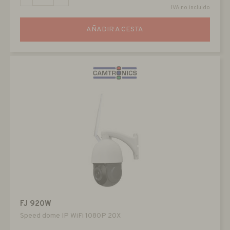
IVA no incluido
AÑADIR A CESTA
FJ 920W
Speed dome IP WiFi 1080P 20X