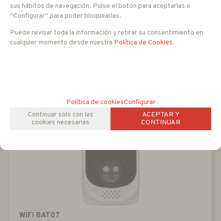
sus hábitos de navegación. Pulse el botón para aceptarlas o
49
EUR
“Configurar” para poder bloquearlas.
-
+
IVA no incluido
Puede revisar toda la información y retirar su consentimiento en
cualquier momento desde nuestra
Política de Cookies
.
AÑADIR A CESTA
Política de cookies
Configurar
Continuar solo con las
ACEPTAR Y
cookies necesarias
CONTINUAR
WIFI BAT07