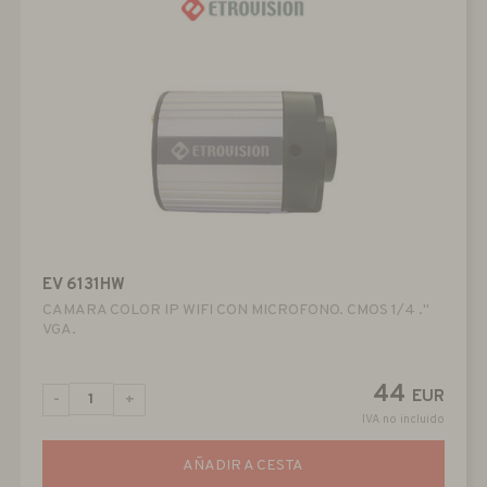
EV 6131HW
CAMARA COLOR IP WIFI CON MICROFONO. CMOS 1/4 ."
VGA.
44
EUR
-
+
IVA no incluido
AÑADIR A CESTA