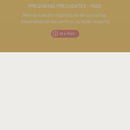
PREGUNTAS FRECUENTES - FAQS
Revisa nuestro repositorio de consultas.
Seguramente encuentres tu duda resuelta
IR A FAQS
EUROMA TELECOM S.L.
C/ Emilia 55 · CIF: B80763352
Tel.: +34 915 711 304 / Fax: + 34 915 706 809
Email:
euroma@euroma.es