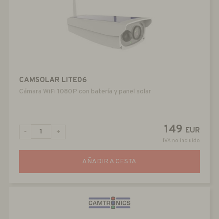
CAMSOLAR LITE06
Cámara WiFi 1080P con batería y panel solar
149
EUR
-
+
IVA no incluido
AÑADIR A CESTA