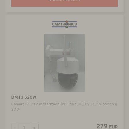
DM FJ 520W
Camara IP PTZ motorizado WIFI de 5 MPX y ZOOM optico e
20 X
279
EUR
-
+