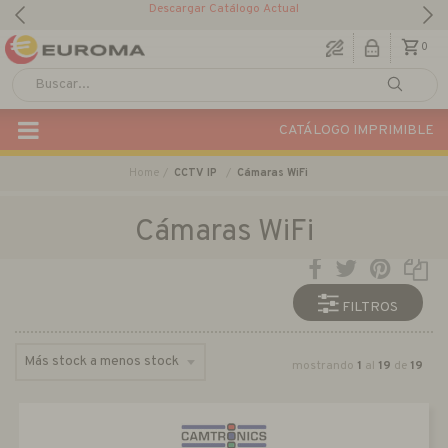
Descargar Catálogo Actual
0
CATÁLOGO IMPRIMIBLE
Home
CCTV IP
Cámaras WiFi
Cámaras WiFi
FILTROS
mostrando
1
al
19
de
19