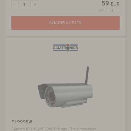
59
EUR
-
+
IVA no incluido
AÑADIR A CESTA
FJ 9995W
Cámara IP HD WIFI 960P 6 mm IR Iris mecánico