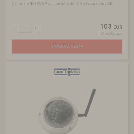
Cámara WiFi 1080P con batería de 10A y ranura para SD
103
EUR
-
+
IVA no incluido
AÑADIR A CESTA