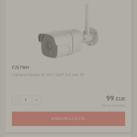
FJ57WH
Cámara tubular IP WiFi 5MP 3.6 mm IR
99
EUR
-
+
IVA no incluido
AÑADIR A CESTA