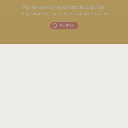
Revisa nuestro repositorio de consultas.
Seguramente encuentres tu duda resuelta
IR A FAQS
EUROMA TELECOM S.L.
C/ Emilia 55 · CIF: B80763352
Tel.: +34 915 711 304 / Fax: + 34 915 706 809
Email:
euroma@euroma.es