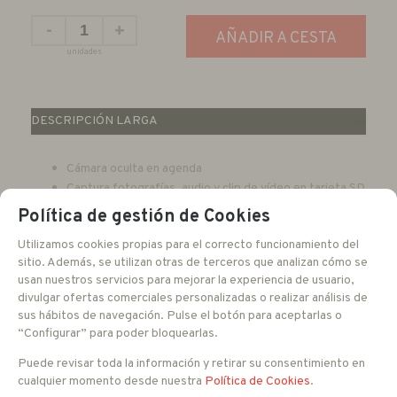
-
+
AÑADIR A CESTA
unidades
DESCRIPCIÓN LARGA
Cámara oculta en agenda
Captura fotografías, audio y clip de vídeo en tarjeta SD
Incluye tarjeta de 16 Gb
Política de gestión de Cookies
Soporta tarjetas hasta 32 Gb
Utilizamos cookies propias para el correcto funcionamiento del
Ángulo de visión 66º
sitio. Además, se utilizan otras de terceros que analizan cómo se
WiFi, puede ver las imágenes desde su Smartphone
usan nuestros servicios para mejorar la experiencia de usuario,
Resolución de foto 5 MP
divulgar ofertas comerciales personalizadas o realizar análisis de
Resolución de vídeo 1080P
sus hábitos de navegación. Pulse el botón para aceptarlas o
Dimensiones 244 x 130 x 25 mm
“Configurar” para poder bloquearlas.
FAMILIAS RELACIONADAS
Puede revisar toda la información y retirar su consentimiento en
CAMARAS ESPECIALES
Grabadores Ocultos
cualquier momento desde nuestra
Política de Cookies
.