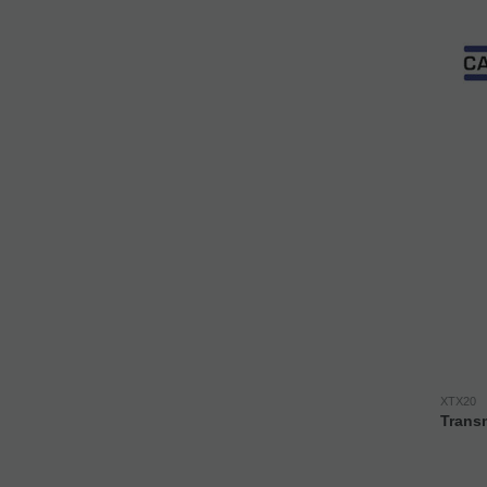
XTX20
Transm