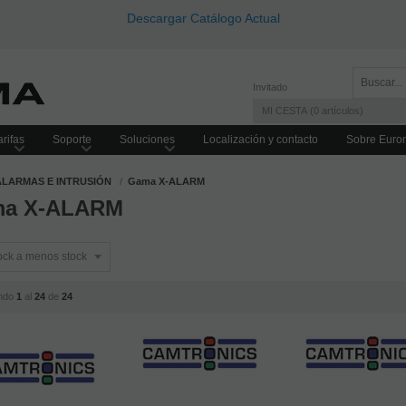
Descargar Catálogo Actual
Invitado
MI CESTA
0
artículos
rifas
Soporte
Soluciones
Localización y contacto
Sobre Euro
ALARMAS E INTRUSIÓN
Gama X-ALARM
a X-ALARM
ndo
1
al
24
de
24