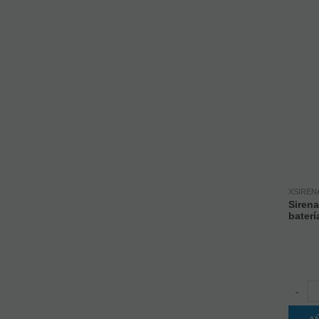
XSIREN
Sirena
baterí
-