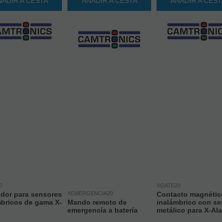
ÑADIR A CESTA
AÑADIR A CESTA
AÑADIR A CES
0
XGATE20
idor para sensores
XEMERGENCIA20
Contacto magnétic
mbricos de gama X-
Mando remoto de
inalámbrico con se
emergencía a batería
metálico para X-Al