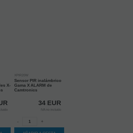
XPIR20W
Sensor PIR inalámbrico
les X-
Gama X ALARM de
cs
Camtronics
UR
34
EUR
cluido
IVA no incluido
-
+