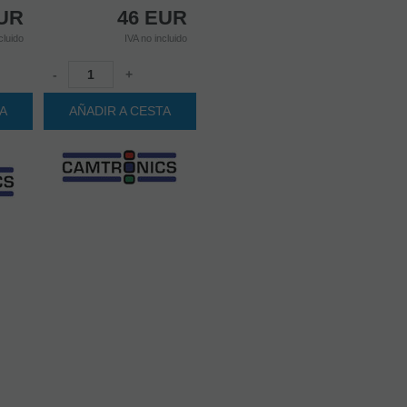
UR
46
EUR
cluido
IVA no incluido
-
+
TA
AÑADIR A CESTA