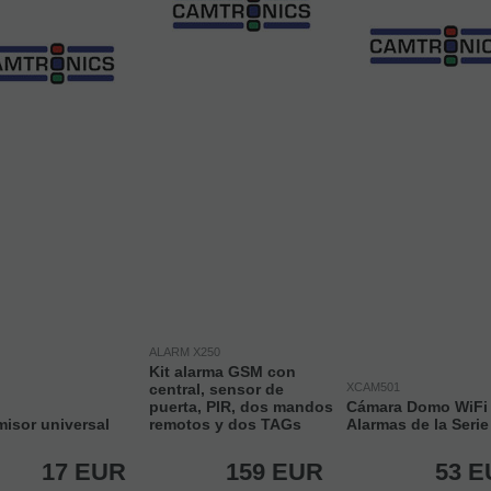
ALARM X250
Kit alarma GSM con
central, sensor de
XCAM501
puerta, PIR, dos mandos
Cámara Domo WiFi 
isor universal
remotos y dos TAGs
Alarmas de la Serie
17
EUR
159
EUR
53
E