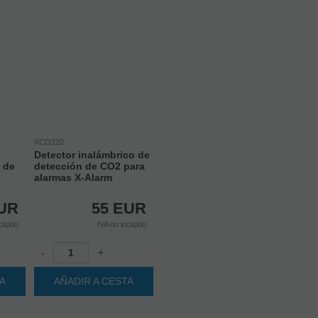
XCO220
Detector inalámbrico de
 de
detección de CO2 para
alarmas X-Alarm
UR
55
EUR
cluido
IVA no incluido
-
+
TA
AÑADIR A CESTA