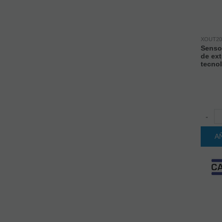
XOUT2
Senso
de ext
tecno
-
A