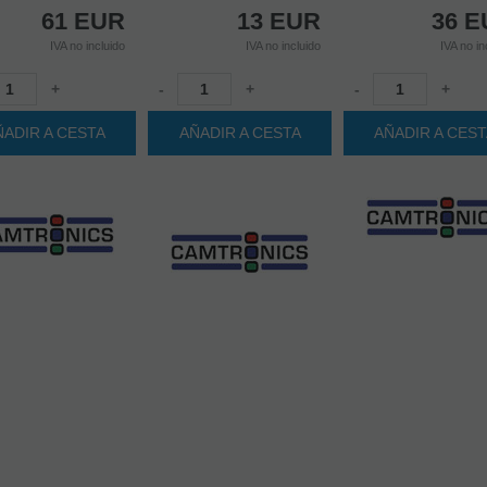
61
EUR
13
EUR
36
E
IVA no incluido
IVA no incluido
IVA no in
+
-
+
-
+
ÑADIR A CESTA
AÑADIR A CESTA
AÑADIR A CES