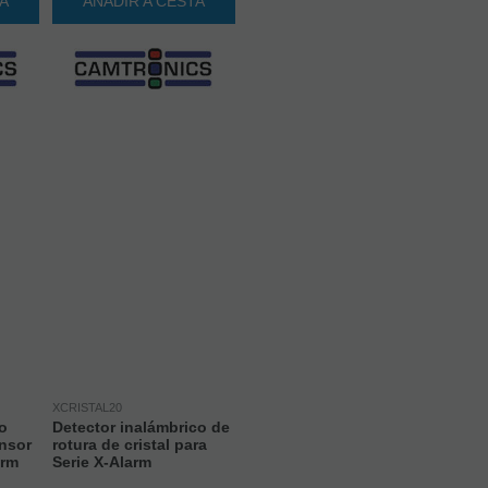
TA
AÑADIR A CESTA
XCRISTAL20
o
Detector inalámbrico de
nsor
rotura de cristal para
arm
Serie X-Alarm