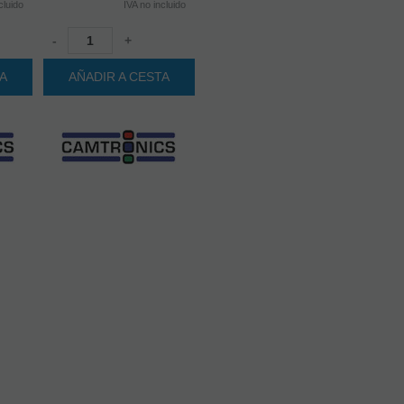
cluido
IVA no incluido
-
+
TA
AÑADIR A CESTA