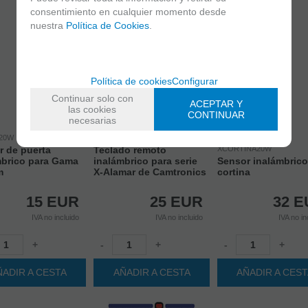
consentimiento en cualquier momento desde
nuestra
Política de Cookies
.
Política de cookies
Configurar
Continuar solo con
ACEPTAR Y
las cookies
CONTINUAR
necesarias
20W
XREMOTE30
r de puerta
Teclado remoto
XCORTINA20W
mbrico para Gama
inalámbrico para serie
Sensor inalámbrico
m
X-Alamar de Camtronics
cortina
15
EUR
25
EUR
32
E
IVA no incluido
IVA no incluido
IVA no in
+
-
+
-
+
ÑADIR A CESTA
AÑADIR A CESTA
AÑADIR A CES