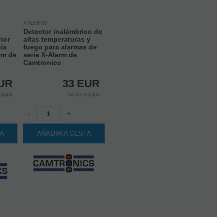
XTEMP20
Detector inalámbrico de
ior
altas temperaturas y
ía
fuego para alarmas de
rm de
serie X-Alarm de
Camtronics
UR
33
EUR
cluido
IVA no incluido
-
+
TA
AÑADIR A CESTA