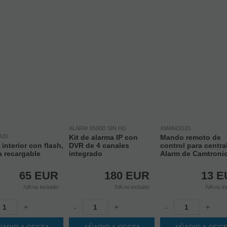
ALARM X500D SIN HD
XMANDO20
A20
Kit de alarma IP con
Mando remoto de
 interior con flash,
DVR de 4 canales
control para centra
a recargable
integrado
Alarm de Camtroni
65
EUR
180
EUR
13
E
IVA no incluido
IVA no incluido
IVA no in
+
-
+
-
+