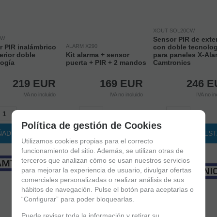
XOUT SOL20CW
0W
Sensor PIR de exter
r PIR inalámbrico
ALARM X290
con doble tecnolog
erior doble
Kit alarma + sensor
para paneles X-Ala
logía
puerta + PIR + 2 mandos
Camtronics
219
EUR
169
EUR
246
E
IVA no incluido
IVA no incluido
IVA no in
+
-
+
-
+
Política de gestión de Cookies
ÑADIR A CESTA
AÑADIR A CESTA
AÑADIR A CES
Utilizamos cookies propias para el correcto
funcionamiento del sitio. Además, se utilizan otras de
terceros que analizan cómo se usan nuestros servicios
para mejorar la experiencia de usuario, divulgar ofertas
comerciales personalizadas o realizar análisis de sus
hábitos de navegación. Pulse el botón para aceptarlas o
“Configurar” para poder bloquearlas.
Puede revisar toda la información y retirar su