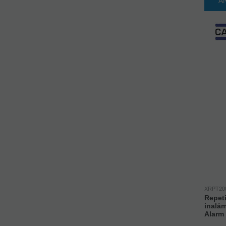
A
XRPT20
Repet
inalá
Alarm