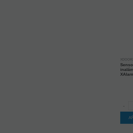
XDOOR
Senso
inalá
XAlar
-
A