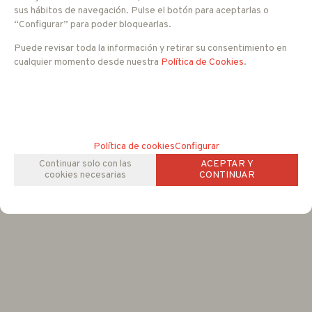
sus hábitos de navegación. Pulse el botón para aceptarlas o
“Configurar” para poder bloquearlas.
Se encarga de Andalucia.
Puede revisar toda la información y retirar su consentimiento en
sur@euroma.es
cualquier momento desde nuestra
Política de Cookies
.
ZONA GALICIA
Se encarga de Galicia.
Política de cookies
Configurar
norte@euroma.es
Continuar solo con las
ACEPTAR Y
cookies necesarias
CONTINUAR