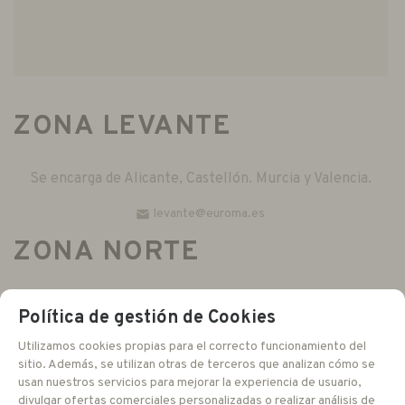
ZONA LEVANTE
Se encarga de Alicante, Castellón. Murcia y Valencia.
levante@euroma.es
ZONA NORTE
Se encarga de Asturias, Cantabria, Navarra, Pais Vasco y
Política de gestión de Cookies
La Rioja.
Utilizamos cookies propias para el correcto funcionamiento del
comercialnorte@euroma.es
sitio. Además, se utilizan otras de terceros que analizan cómo se
usan nuestros servicios para mejorar la experiencia de usuario,
ZONA ANDALUCIA
divulgar ofertas comerciales personalizadas o realizar análisis de