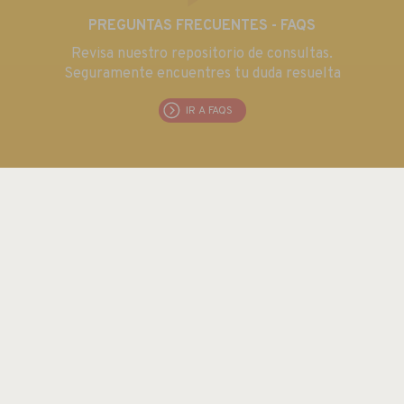
PREGUNTAS FRECUENTES - FAQS
Revisa nuestro repositorio de consultas.
Seguramente encuentres tu duda resuelta
IR A FAQS
EUROMA TELECOM S.L.
C/ Emilia 55 · CIF: B80763352
Tel.: +34 915 711 304 / Fax: + 34 915 706 809
Email:
euroma@euroma.es