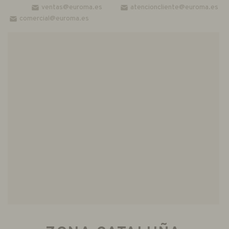
ventas@euroma.es
atencioncliente@euroma.es
comercial@euroma.es