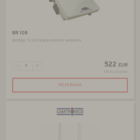
BR 108
Bridge, 5 GHz para uniones wireless
522
EUR
-
+
IVA no incluido
RESERVAR