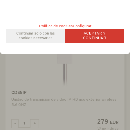
Política de cookies
Configurar
Continuar solo con las
ACEPTAR Y
cookies necesarias
CONTINUAR
CDS5IP
Unidad de transmisión de vídeo IP HD uso exterior wireless
5.6 GHZ
279
EUR
-
+
IVA no incluido