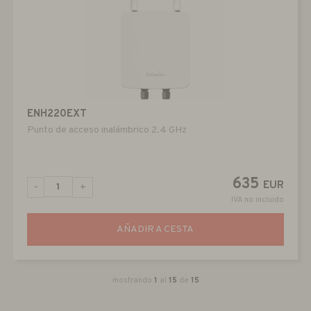
ENH220EXT
Punto de acceso inalámbrico 2.4 GHz
635
EUR
-
+
IVA no incluido
AÑADIR A CESTA
mostrando
1
al
15
de
15