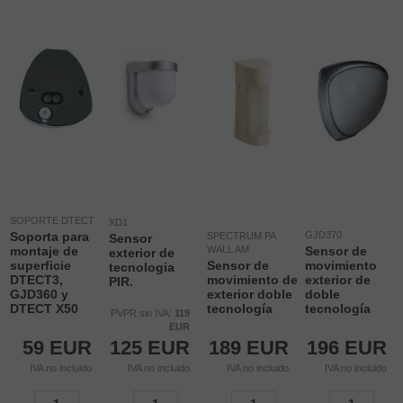
SOPORTE DTECT
XD1
Soporta para
GJD370
SPECTRUM PA
Sensor
montaje de
WALL AM
Sensor de
exterior de
superficie
Sensor de
movimiento
tecnologia
DTECT3,
movimiento de
exterior de
PIR.
GJD360 y
exterior doble
doble
DTECT X50
tecnología
tecnología
PVPR sin IVA:
119
EUR
59
EUR
125
EUR
189
EUR
196
EUR
IVA no incluido
IVA no incluido
IVA no incluido
IVA no incluido