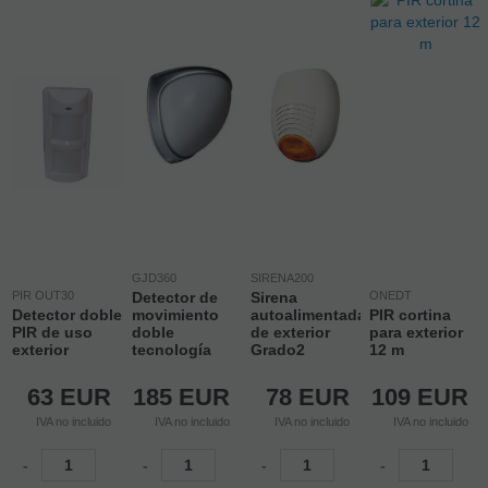
GJD360
SIRENA200
PIR OUT30
Detector de
Sirena
ONEDT
Detector doble
movimiento
autoalimentada
PIR cortina
PIR de uso
doble
de exterior
para exterior
exterior
tecnología
Grado2
12 m
63
EUR
185
EUR
78
EUR
109
EUR
IVA no incluido
IVA no incluido
IVA no incluido
IVA no incluido
-
-
-
-