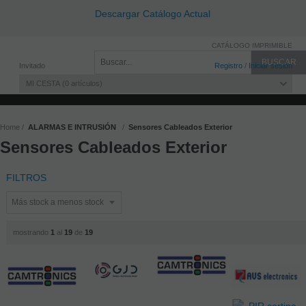
Descargar Catálogo Actual
CATÁLOGO IMPRIMIBLE
Invitado
Registro
/
Iniciar sesión
MI CESTA
0
artículos
Home
ALARMAS E INTRUSIÓN
Sensores Cableados Exterior
Sensores Cableados Exterior
FILTROS
mostrando
1
al
19
de
19