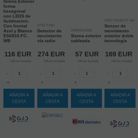
Sirena Exterior
forma
hexagonal
con LEDS de
iluminacion.
SPECTRUM DT AM
Con frontal
DTECTX50
Sensor de
Azul y Blanco
Detector de
SIRENA100BL
movimiento
ESX910-FC-
movimiento
Sirena exterior
exterior doble
WB
vía radio
cableada
tecnología
116
EUR
274
EUR
57
EUR
169
EUR
IVA no incluido
IVA no incluido
IVA no incluido
IVA no incluido
-
-
-
-
+
+
+
+
AÑADIR A
AÑADIR A
AÑADIR A
AÑADIR A
CESTA
CESTA
CESTA
CESTA