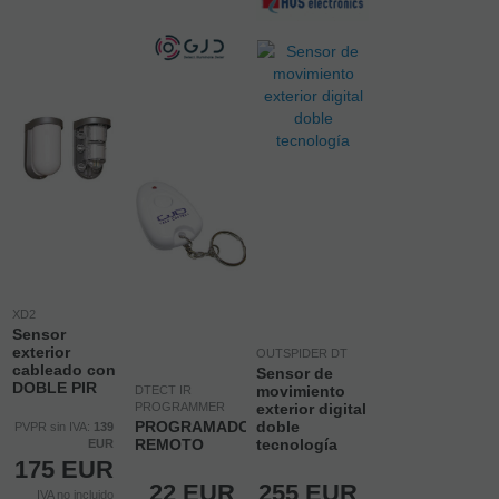
XD2
Sensor
exterior
OUTSPIDER DT
cableado con
Sensor de
DOBLE PIR
movimiento
DTECT IR
PROGRAMMER
exterior digital
PROGRAMADOR
doble
PVPR sin IVA:
139
REMOTO
tecnología
EUR
175
EUR
22
EUR
255
EUR
IVA no incluido