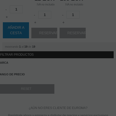
IVA no incluido
IVA no incluido
-
-
-
+
+
+
AÑADIR A
CESTA
RESERVAR
RESERVAR
mostrando
1
al
19
de
19
FILTRAR PRODUCTOS
ARCA
ANGO DE PRECIO
¿AÚN NO ERES CLIENTE DE EUROMA?
Regístrate ahora y empieza a disfrutar de precios y servicios exclusivos