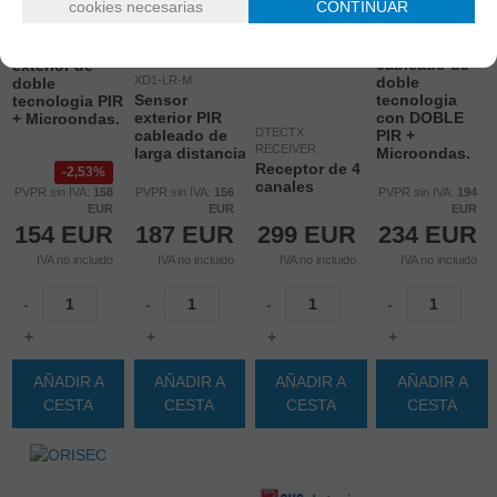
cookies necesarias
CONTINUAR
XD2-DT-AM
Sensor
XD1-DT
exterior
Sensor
cableado de
exterior de
XD1-LR-M
doble
doble
Sensor
tecnologia
tecnologia PIR
exterior PIR
con DOBLE
+ Microondas.
DTECTX
cableado de
PIR +
RECEIVER
larga distancia
Microondas.
Receptor de 4
2,53%
canales
PVPR sin IVA:
158
PVPR sin IVA:
156
PVPR sin IVA:
194
EUR
EUR
EUR
154
EUR
187
EUR
299
EUR
234
EUR
IVA no incluido
IVA no incluido
IVA no incluido
IVA no incluido
-
-
-
-
+
+
+
+
AÑADIR A
AÑADIR A
AÑADIR A
AÑADIR A
CESTA
CESTA
CESTA
CESTA