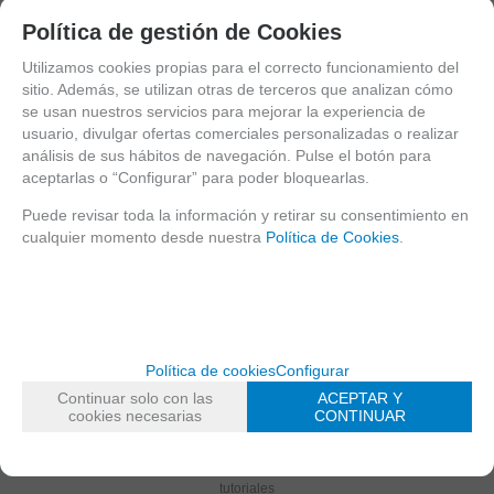
para exterior
exterior doble
exterior doble
exterior digital
12 m
tecnología
tecnología
Política de gestión de Cookies
doble
tecnología
Utilizamos cookies propias para el correcto funcionamiento del
109
EUR
169
EUR
189
EUR
sitio. Además, se utilizan otras de terceros que analizan cómo
255
EUR
IVA no incluido
IVA no incluido
IVA no incluido
se usan nuestros servicios para mejorar la experiencia de
IVA no incluido
usuario, divulgar ofertas comerciales personalizadas o realizar
-
-
-
análisis de sus hábitos de navegación. Pulse el botón para
-
+
+
+
aceptarlas o “Configurar” para poder bloquearlas.
+
Puede revisar toda la información y retirar su consentimiento en
AÑADIR A
AÑADIR A
AÑADIR A
cualquier momento desde nuestra
Política de Cookies
.
CESTA
CESTA
CESTA
RESERVAR
mostrando
1
al
4
de
4
¿AÚN NO ERES CLIENTE DE EUROMA?
Política de cookies
Configurar
Regístrate ahora y empieza a disfrutar de precios y servicios exclusivos
Continuar solo con las
ACEPTAR Y
Ir al registro
cookies necesarias
CONTINUAR
CONSULTA NUESTROS VÍDEOTUTORIALES
Aprende a sacarle el máximo partido a tus equipos con nuestros video
tutoriales