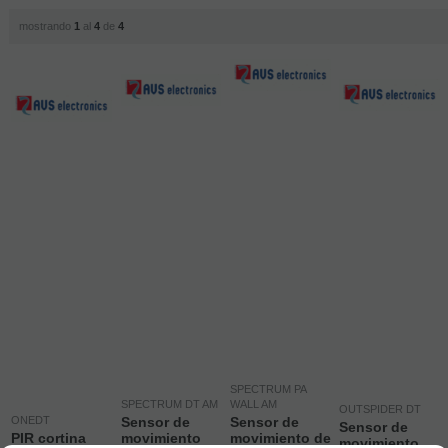
mostrando
1
al
4
de
4
SPECTRUM PA
SPECTRUM DT AM
WALL AM
OUTSPIDER DT
ONEDT
Sensor de
Sensor de
Sensor de
PIR cortina
movimiento
movimiento de
movimiento