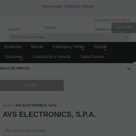
Descargar Catálogo Actual
CATÁLOGO IMPRIMIBLE
Invitado
Registro
/
Iniciar sesión
MI CESTA
0
artículos
productos
Marcas
Catálogos y Tarifas
Soporte
Soluciones
Localización y contacto
Sobre Euroma
FILTRAR PRODUCTOS
ANGO DE PRECIO
Home
AVS ELECTRONICS, S.P.A.
AVS ELECTRONICS, S.P.A.