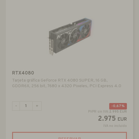
RTX4080
Tarjeta gráfica GeForce RTX 4080 SUPER, 16 GB,
GDDR6X, 256 bit, 7680 x 4320 Pixeles, PCI Express 4.0
-
+
0,67%
PVPR sin IVA:
2.995 EUR
2.975
EUR
IVA no incluido