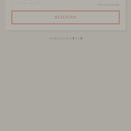
IVA no incluido
RESERVAR
mostrando
1
al
8
de
8