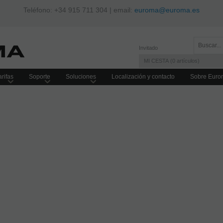
Teléfono: +34 915 711 304 | email:
euroma@euroma.es
Invitado
MI CESTA
0
artículos
rifas
Soporte
Soluciones
Localización y contacto
Sobre Euro