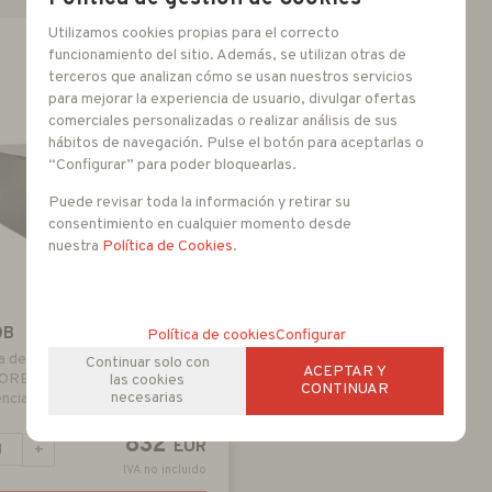
Utilizamos cookies propias para el correcto
funcionamiento del sitio. Además, se utilizan otras de
terceros que analizan cómo se usan nuestros servicios
para mejorar la experiencia de usuario, divulgar ofertas
comerciales personalizadas o realizar análisis de sus
hábitos de navegación. Pulse el botón para aceptarlas o
“Configurar” para poder bloquearlas.
Puede revisar toda la información y retirar su
consentimiento en cualquier momento desde
nuestra
Política de Cookies
.
0B
Política de cookies
Configurar
 de analítica de vídeo
Continuar solo con
ACEPTAR Y
OREAL BASE basado en
las cookies
CONTINUAR
necesarias
ncia Artificial
832
EUR
+
IVA no incluido