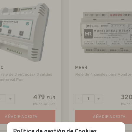
1C
MRR4
 relé de 3 entradas/ 3 salidas
Relé de 4 canales para Monitor
onitoreal Poe
479
32
EUR
+
-
+
IVA no incluido
IVA no 
AÑADIR A CESTA
AÑADIR A CESTA
Política de gestión de Cookies