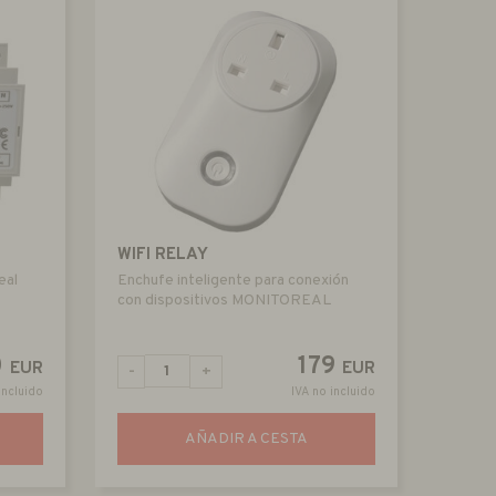
WIFI RELAY
eal
Enchufe inteligente para conexión
con dispositivos MONITOREAL
0
179
EUR
EUR
-
+
incluido
IVA no incluido
AÑADIR A CESTA