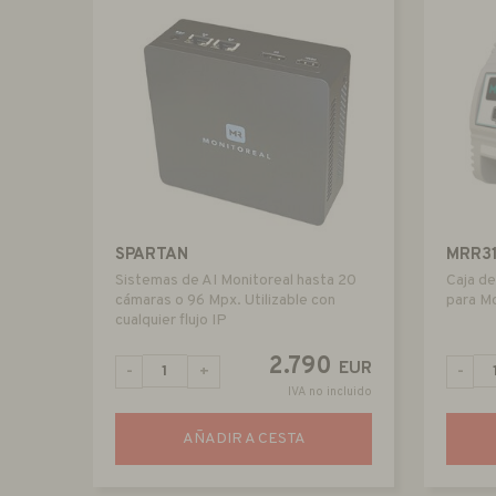
SPARTAN
MRR3
Sistemas de AI Monitoreal hasta 20
Caja de
cámaras o 96 Mpx. Utilizable con
para M
cualquier flujo IP
2.790
EUR
-
+
-
IVA no incluido
AÑADIR A CESTA