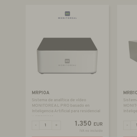
MRP10A
MRB1
Sistema de analítica de vídeo
Sistema
MONITOREAL PRO basado en
MONIT
Inteligencia Artificial para residencial
Intelige
y empresas
1.350
EUR
-
+
-
IVA no incluido