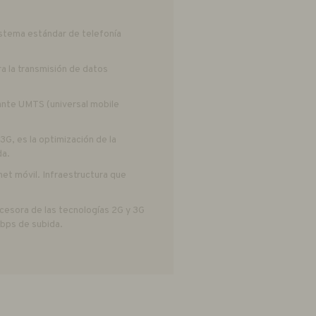
istema estándar de telefonía
a la transmisión de datos
iante UMTS (universal mobile
, es la optimización de la
da.
t móvil. Infraestructura que
sucesora de las tecnologías 2G y 3G
bps de subida.