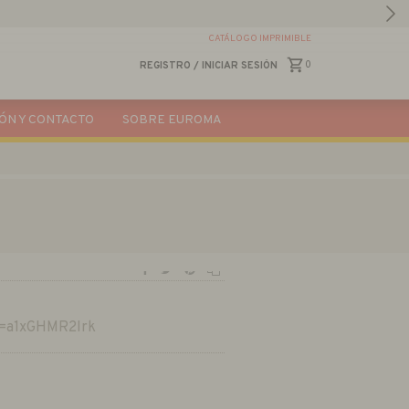
CATÁLOGO IMPRIMIBLE
0
REGISTRO
/
INICIAR SESIÓN
ÓN Y CONTACTO
SOBRE EUROMA
?v=a1xGHMR2Irk