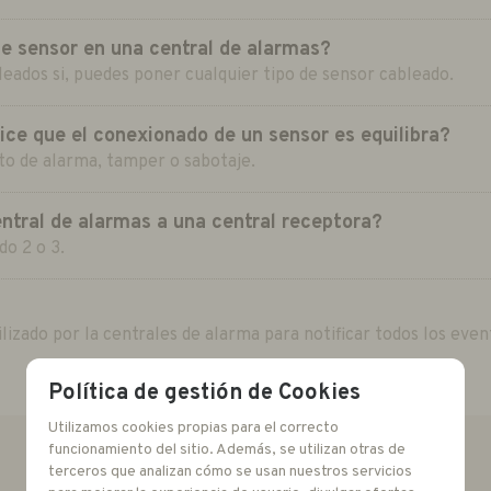
se sensor en una central de alarmas?
leados si, puedes poner cualquier tipo de sensor cableado.
ice que el conexionado de un sensor es equilibra?
alto de alarma, tamper o sabotaje.
ntral de alarmas a una central receptora?
do 2 o 3.
lizado por la centrales de alarma para notificar todos los even
Política de gestión de Cookies
Utilizamos cookies propias para el correcto
GLOSARIO
funcionamiento del sitio. Además, se utilizan otras de
terceros que analizan cómo se usan nuestros servicios