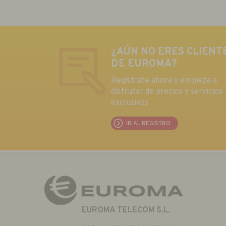
¿AÚN NO ERES CLIENT
DE EUROMA?
Regístrate ahora y empieza a
disfrutar de precios y servicios
exclusivos
IR AL REGISTRO
EUROMA TELECOM S.L.