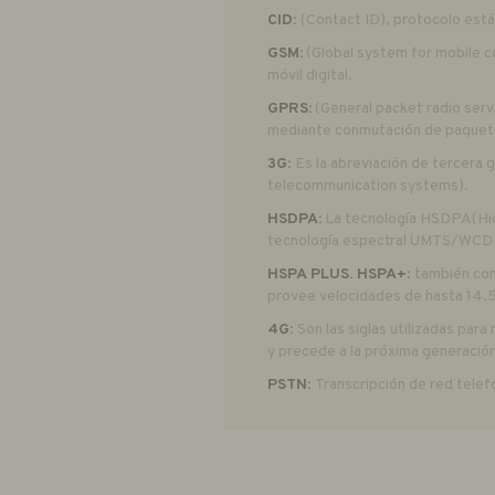
CID:
(Contact ID), protocolo est
GSM:
(Global system for mobile c
móvil digital.
GPRS:
(General packet radio servi
mediante conmutación de paquete
3G:
Es la abreviación de tercera 
telecommunication systems).
HSDPA:
La tecnología HSDPA(High
tecnología espectral UMTS/WCDM
HSPA PLUS. HSPA+:
también con
provee velocidades de hasta 14.5
4G:
Son las siglas utilizadas para
y precede a la próxima generació
PSTN:
Transcripción de red tele