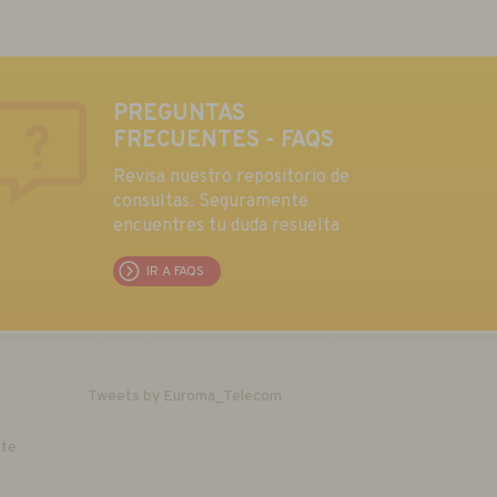
PREGUNTAS
FRECUENTES - FAQS
Revisa nuestro repositorio de
consultas. Seguramente
encuentres tu duda resuelta
IR A FAQS
Tweets by Euroma_Telecom
nte