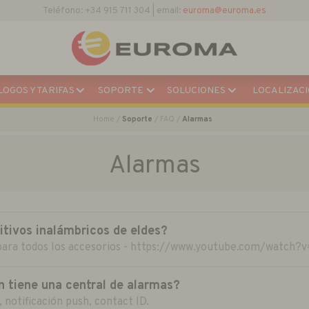
Teléfono: +34 915 711 304 | email:
euroma@euroma.es
OGOS Y TARIFAS
SOPORTE
SOLUCIONES
LOCALIZACI
Home
Soporte
FAQ
Alarmas
Alarmas
itivos inalámbricos de eldes?
 para todos los accesorios - https://www.youtube.com/watch
 tiene una central de alarmas?
notificación push, contact ID.